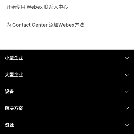
开始使用 Webex 联系人中心
为 Contact Center 添加Webex方法
小型企业
定价
大型企业
Webex 应用程序
Webex Suite
设备
Meetings
Calling
头戴式耳机
Calling
解决方案
Meetings
摄像头
消息传递
教育
消息传递
资源
Desk 系列
屏幕共享
医疗保健
Slido