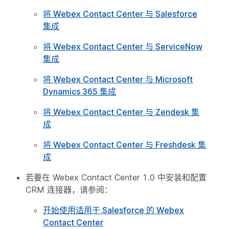
将 Webex Contact Center 与 Salesforce
集成
将 Webex Contact Center 与 ServiceNow
集成
将 Webex Contact Center 与 Microsoft
Dynamics 365 集成
将 Webex Contact Center 与 Zendesk 集
成
将 Webex Contact Center 与 Freshdesk 集
成
若要在 Webex Contact Center 1.0 中安装和配置
CRM 连接器，请参阅：
开始使用适用于 Salesforce 的 Webex
Contact Center