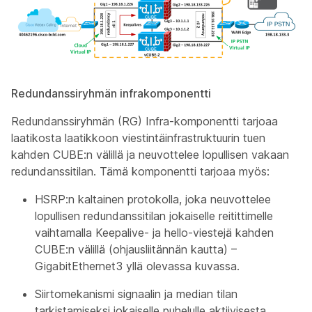
Redundanssiryhmän infrakomponentti
Redundanssiryhmän (RG) Infra-komponentti tarjoaa
laatikosta laatikkoon viestintäinfrastruktuurin tuen
kahden CUBE:n välillä ja neuvottelee lopullisen vakaan
redundanssitilan. Tämä komponentti tarjoaa myös:
HSRP:n kaltainen protokolla, joka neuvottelee
lopullisen redundanssitilan jokaiselle reitittimelle
vaihtamalla Keepalive- ja hello-viestejä kahden
CUBE:n välillä (ohjausliitännän kautta) –
GigabitEthernet3 yllä olevassa kuvassa.
Siirtomekanismi signaalin ja median tilan
tarkistamiseksi jokaiselle puhelulle aktiivisesta