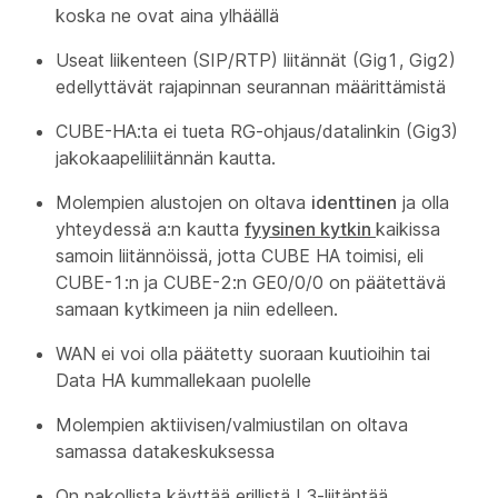
koska ne ovat aina ylhäällä
Useat liikenteen (SIP/RTP) liitännät (Gig1, Gig2)
edellyttävät rajapinnan seurannan määrittämistä
CUBE-HA:ta ei tueta RG-ohjaus/datalinkin (Gig3)
jakokaapeliliitännän kautta.
Molempien alustojen on oltava
identtinen
ja olla
yhteydessä a:n kautta
fyysinen kytkin
kaikissa
samoin liitännöissä, jotta CUBE HA toimisi, eli
CUBE-1:n ja CUBE-2:n GE0/0/0 on päätettävä
samaan kytkimeen ja niin edelleen.
WAN ei voi olla päätetty suoraan kuutioihin tai
Data HA kummallekaan puolelle
Molempien aktiivisen/valmiustilan on oltava
samassa datakeskuksessa
On pakollista käyttää erillistä L3-liitäntää