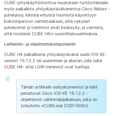
CUBE-yrityskäyttöönottoa muokataan hyödyntämään
myös paikallista yhdyskäytävätoimintoa Cisco Webex -
puheluissa, kiinnitä erityistä huomiota käytettyyn
kokoonpanoon varmistaaksesi, että nykyiset
puheluvirrat ja toiminnot eivät keskeydy, ja varmista,
että noudatat CUBE HA:n suunnitteluvaatimuksia. .
Laitteisto- ja ohjelmistokomponentit
CUBE HA paikallisena yhdyskäytävänä vaatii IOS-XE-
version 16.12.2 tai uudemman ja alustan, jolla sekä
CUBE HA- että LGW-toiminnot ovat tuettuja.
Tämän artikkelin esityskomennot ja lokit
perustuvat Cisco IOS-XE 16.12.2 -
ohjelmiston vähimmäisjulkaisuun, joka on
toteutettu vCUBE:ssä (CSR1000v).