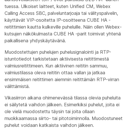
tuessa. Ulkoiset laitteet, kuten Unified CM, Webex
Calling Access SBC, palveluntarjoaja tai välityspalvelin,
käyttävät VIP-osoitetta IP-osoitteena CUBE HA -
reitittimien kautta kulkeville puheluille. Näin ollen Webex-
kutsujen näkökulmasta CUBE HA -parit toimivat yhtenä
paikallisena yhdyskäytävänä.
Muodostettujen puhelujen puhelusignalointi ja RTP-
istuntotiedot tarkistetaan aktiivisesta reitittimestä
valmiusreitittimeen. Kun aktiivinen reititin sammuu,
valmiustilassa oleva reititin ottaa vallan ja jatkaa
ensimmäisen reitittimen aiemmin reitittämän RTP-virran
välittämistä.
Vikasiirron aikana ohimenevässä tilassa olevia puheluita
ei säilytetä vaihdon jälkeen. Esimerkiksi puhelut, joita ei
ole vielä muodostettu täysin tai joita ollaan
muokkaamassa siirto- tai pitotoiminnolla. Muodostuneet
puhelut voidaan katkaista vaihdon jälkeen.