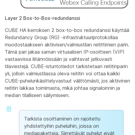
Layer 2 Box-to-Box-redundanssi
CUBE HA kerroksen 2 box-to-box redundanssi käyttää
Redundancy Group (RG) -infrastruktuuriprotokollaa
muodostaakseen aktiivisen/valmiustilan reitittimien parin.
Tämä pari jakaa saman virtuaalisen IP-osoitteen (VIP)
vastaavissa liitännöissään ja vaihtavat jatkuvasti
tilaviestejä. CUBE-istuntotiedot tarkistetaan reititinparin
yli, jolloin valmiustilassa oleva reititin voi ottaa kaikki
CUBE-puhelunkäsittelyvastuut välittömästi, jos aktiivinen
reititin lakkaa toimimasta, mikä johtaa signaloinnin ja
median tilalliseen säilymiseen.
Tarkista osoittaminen on rajoitettu
yhdistettyihin puheluihin, joissa on
mediapaketteja. Siirrettävät puhelut eivät