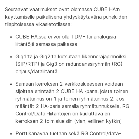
Seuraavat vaatimukset ovat olemassa CUBE HA:n
käyttämiselle paikallisena yhdyskäytävänä puheluiden
tilapitoisessa vikasietotilassa:
CUBE HA:ssa ei voi olla TDM- tai analogisia
liitäntöjä samassa paikassa
Gig1:tä ja Gig2:ta kutsutaan liikennerajapinnoiksi
(SIP/RTP) ja Gig3 on redundanssiryhmän (RG)
ohjaus/dataliitäntä.
Samaan kerroksen 2 verkkoalueeseen voidaan
sijoittaa enintään 2 CUBE HA -paria, joista toinen
ryhmätunnus on 1 ja toinen ryhmätunnus 2. Jos
määrität 2 HA-paria samalla ryhmätunnuksella, RG
Control/Data -liitäntöjen on kuuluttava eri
kerroksen 2 toimialueisiin (vlan, erillinen kytkin)
Porttikanavaa tuetaan sekä RG Control/data-