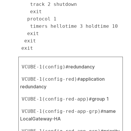
    track 2 shutdown

    exit

   protocol 1

    timers hellotime 3 holdtime 10

   exit

  exit

redundancy
VCUBE-1(config)#
application 
VCUBE-1(config-red)#
redundancy
group 1
VCUBE-1(config-red-app)#
name 
VCUBE-1(config-red-app-grp)#
LocalGateway-HA
priority 