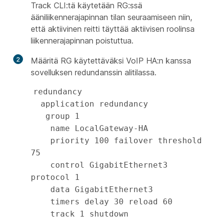
Track CLI:tä käytetään RG:ssä
ääniliikennerajapinnan tilan seuraamiseen niin,
että aktiivinen reitti täyttää aktiivisen roolinsa
liikennerajapinnan poistuttua.
2
Määritä RG käytettäväksi VoIP HA:n kanssa
sovelluksen redundanssin alitilassa.
redundancy

  application redundancy

   group 1

    name LocalGateway-HA

    priority 100 failover threshold 
75

    control GigabitEthernet3 
protocol 1

    data GigabitEthernet3

    timers delay 30 reload 60

    track 1 shutdown
