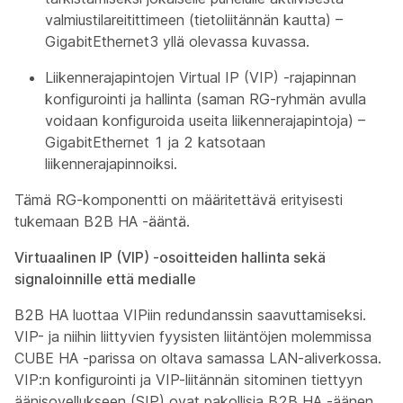
valmiustilareitittimeen (tietoliitännän kautta) –
GigabitEthernet3 yllä olevassa kuvassa.
Liikennerajapintojen Virtual IP (VIP) -rajapinnan
konfigurointi ja hallinta (saman RG-ryhmän avulla
voidaan konfiguroida useita liikennerajapintoja) –
GigabitEthernet 1 ja 2 katsotaan
liikennerajapinnoiksi.
Tämä RG-komponentti on määritettävä erityisesti
tukemaan B2B HA -ääntä.
Virtuaalinen IP (VIP) -osoitteiden hallinta sekä
signaloinnille että medialle
B2B HA luottaa VIPiin redundanssin saavuttamiseksi.
VIP- ja niihin liittyvien fyysisten liitäntöjen molemmissa
CUBE HA -parissa on oltava samassa LAN-aliverkossa.
VIP:n konfigurointi ja VIP-liitännän sitominen tiettyyn
äänisovellukseen (SIP) ovat pakollisia B2B HA -äänen