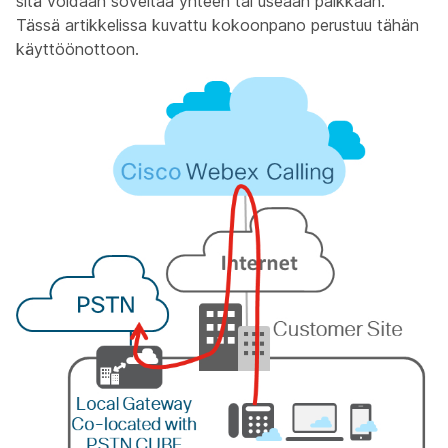
sitä voidaan soveltaa yhteen tai useaan paikkaan.
Tässä artikkelissa kuvattu kokoonpano perustuu tähän
käyttöönottoon.