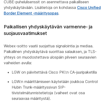
CUBE-puhelulisenssit on asennettava paikalliseen
yhdyskäytävään. Lisätietoja on kohdassa
Cisco Unified
Border Element -määritysopas
.
Paikallisen yhdyskäytävän varmenne- ja
suojausvaatimukset
Webex-soitto vaatii suojattua signalointia ja mediaa.
Paikallinen yhdyskäytävä suorittaa salauksen, ja TLS-
yhteys on muodostettava ulospäin pilveen seuraavien
vaiheiden avulla:
LGW on päivitettävä Cisco PKI:n CA-juuripaketilla
LGW:n määrittämiseen käytetään joukkoa Control
Hubin Trunk-määrityssivun SIP-
tiivistelmätunnistetietoja (vaiheet ovat osa
seuraavaa määritystä).