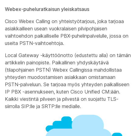
Webex-puheluratkaisun yleiskatsaus
Cisco Webex Calling on yhteistyötarjous, joka tarjoaa
asiakkailleen usean vuokralaisen pilvipohjaisen
vaihtoehdon paikalliselle PBX-puhelinpalvelulle, jossa on
useita PSTN-vaihtoehtoja.
Local Gateway -käyttöönotto (edustettu alla) on tämän
artikkelin painopiste. Paikallinen yhdyskäytävä
(tilapohjainen PSTN) Webex Callingissa mahdollistaa
yhteyden muodostamisen asiakkaan omistamaan
PSTN-palveluun. Se tarjoaa myös yhteyden paikalliseen
IP PBX -asennukseen, kuten Cisco Unified CM:ään.
Kaikki viestintä pilveen ja pilvestä on suojattu TLS-
siirrolla SIP:lle ja SRTP:lle medialle.