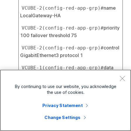
name 
VCUBE-2(config-red-app-grp)#
LocalGateway-HA
priority 
VCUBE-2(config-red-app-grp)#
100 failover threshold 75
control 
VCUBE-2(config-red-app-grp)#
GigabitEthernet3 protocol 1
data 
VCUBE-1(config-red-app-grp)#
GigabitEthernet3
By continuing to use our website, you acknowledge
timers 
VCUBE-2(config-red-app-grp)#
the use of cookies.
delay 30 reload 60
Privacy Statement
track 1 
VCUBE-2(config-red-app-grp)#
shutdown
Change Settings
track 2 
VCUBE-2(config-red-app-grp)#