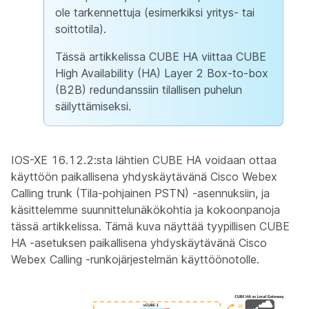
ole tarkennettuja (esimerkiksi yritys- tai
soittotila).
Tässä artikkelissa CUBE HA viittaa CUBE
High Availability (HA) Layer 2 Box-to-box
(B2B) redundanssiin tilallisen puhelun
säilyttämiseksi.
IOS-XE 16.12.2:sta lähtien CUBE HA voidaan ottaa
käyttöön paikallisena yhdyskäytävänä Cisco Webex
Calling trunk (Tila-pohjainen PSTN) -asennuksiin, ja
käsittelemme suunnittelunäkökohtia ja kokoonpanoja
tässä artikkelissa. Tämä kuva näyttää tyypillisen CUBE
HA -asetuksen paikallisena yhdyskäytävänä Cisco
Webex Calling -runkojärjestelmän käyttöönotolle.