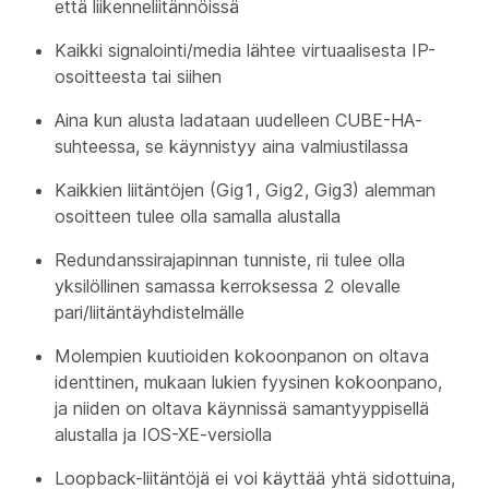
että liikenneliitännöissä
Kaikki signalointi/media lähtee virtuaalisesta IP-
osoitteesta tai siihen
Aina kun alusta ladataan uudelleen CUBE-HA-
suhteessa, se käynnistyy aina valmiustilassa
Kaikkien liitäntöjen (Gig1, Gig2, Gig3) alemman
osoitteen tulee olla samalla alustalla
Redundanssirajapinnan tunniste, rii tulee olla
yksilöllinen samassa kerroksessa 2 olevalle
pari/liitäntäyhdistelmälle
Molempien kuutioiden kokoonpanon on oltava
identtinen, mukaan lukien fyysinen kokoonpano,
ja niiden on oltava käynnissä samantyyppisellä
alustalla ja IOS-XE-versiolla
Loopback-liitäntöjä ei voi käyttää yhtä sidottuina,