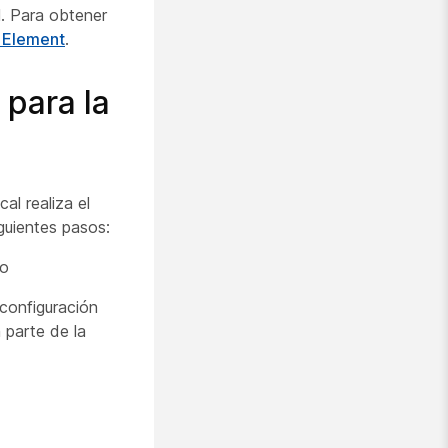
l. Para obtener
r Element
.
 para la
al realiza el
guientes pasos:
co
 configuración
 parte de la