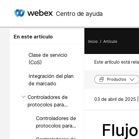
enlace local sin IP
Implementaciones
Centro de ayuda
PBX local
de la puerta de
enlace local con
Consideraciones
PBX de Unified
En este artículo
sobre el enrutamiento
Inicio
/
Artículo
CM local
de llamada
Clase de servicio
(CoS)
Este artículo está rel
Integración del plan
Productos
de marcado
Controladores de
03 de abril de 2025 |
protocolos para
llamadas
Controladores de
Fluj
protocolos para
Windows