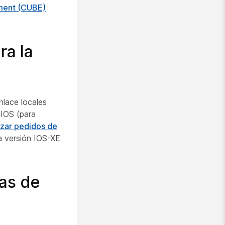
ement (CUBE)
ra la
nlace locales
 IOS (para
izar pedidos de
a versión IOS-XE
tas de