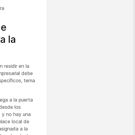
ra
de
a la
 residir en la
mpresarial debe
specíficos, tema
lega a la puerta
 desde los
e y no hay una
nlace local de
asignada a la