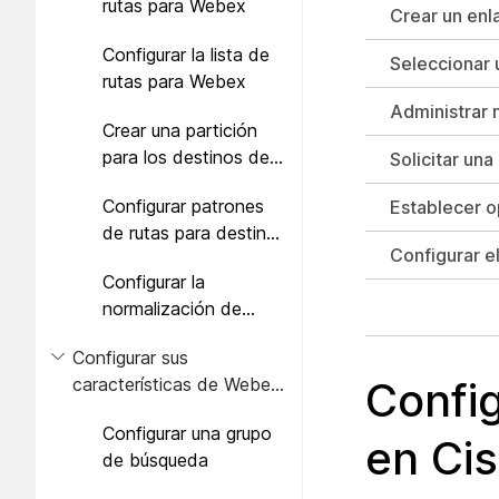
rutas para Webex
Crear un enl
Configurar la lista de
Seleccionar 
rutas para Webex
Administrar 
Crear una partición
para los destinos de
Solicitar un
Webex
Configurar patrones
Establecer o
de rutas para destinos
Configurar e
de Webex
Configurar la
normalización de
marcado entre sitios
Configurar sus
abreviada para Webex
características de Webex
Config
Calling
Configurar una grupo
en Ci
de búsqueda