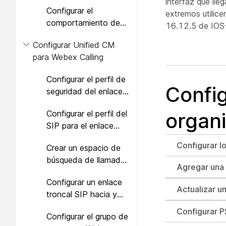
interfaz que lle
Configurar el
extremos utilice
comportamiento de
16.12.5 de IOS
llamadas
Configurar Unified CM
para Webex Calling
Configurar el perfil de
Confi
seguridad del enlace
troncal SIP para el
Configurar el perfil del
organ
enlace troncal a la
SIP para el enlace
puerta de enlace local
troncal de la puerta
Configurar lo
Crear un espacio de
de enlace local
búsqueda de llamadas
Agregar una 
para llamadas desde
Configurar un enlace
Webex
Actualizar u
troncal SIP hacia y
desde Webex
Configurar P
Configurar el grupo de