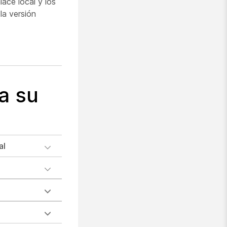
lace local y los
la versión
a su
al