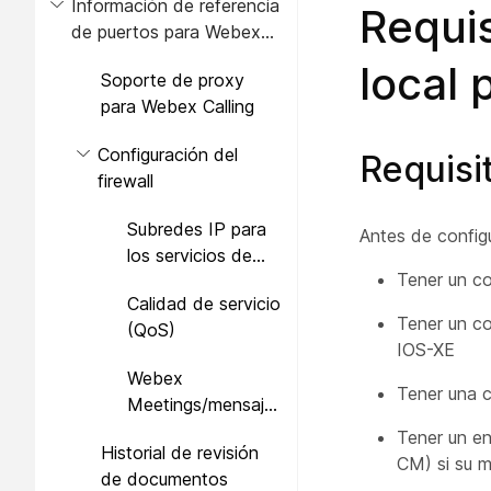
Información de referencia
transversal y firewall
Requis
de puertos para Webex
para la puerta de
Calling
enlace local
local 
Soporte de proxy
para Webex Calling
Configuración del
Requisi
firewall
Subredes IP para
Antes de configu
los servicios de
Tener un co
Webex Calling
Calidad de servicio
Tener un c
(QoS)
IOS-XE
Webex
Tener una c
Meetings/mensajería
- Requisitos de red
Tener un e
Historial de revisión
CM) si su 
de documentos