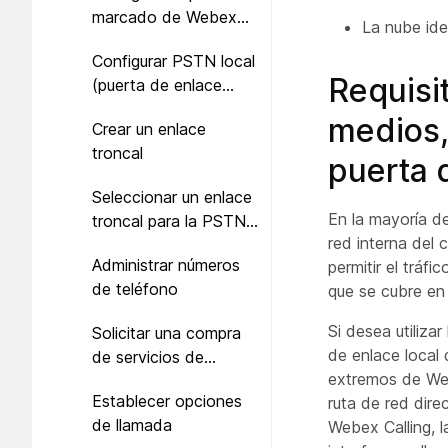
marcado de Webex
La nube ide
Calling
Configurar PSTN local
Requisi
(puerta de enlace
local) en Control Hub
medios, 
Crear un enlace
troncal
puerta 
Seleccionar un enlace
En la mayoría de
troncal para la PSTN
red interna del 
local
Administrar números
permitir el tráf
de teléfono
que se cubre e
Si desea utiliza
Solicitar una compra
de enlace local 
de servicios de
extremos de Web
Webex a partir de una
Establecer opciones
ruta de red dire
prueba en Control Hub
de llamada
Webex Calling, l