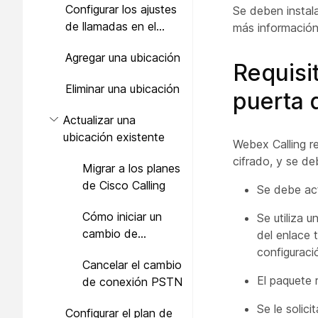
Configurar los ajustes
Se deben instala
de llamadas en el
más información
Asistente de
Agregar una ubicación
configuración inicial
Requisi
Eliminar una ubicación
puerta 
Actualizar una
ubicación existente
Webex Calling re
cifrado, y se de
Migrar a los planes
de Cisco Calling
Se debe act
Cómo iniciar un
Se utiliza 
cambio de
del enlace 
conexión PSTN
configuraci
Cancelar el cambio
El paquete 
de conexión PSTN
Se le solic
Configurar el plan de