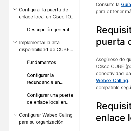
Consulte la
Guía
Configurar la puerta de
para obtener má
enlace local en Cisco IOS
XE para Webex Calling
Requisi
Descripción general
puerta 
Implementar la alta
disponibilidad de CUBE
como puerta de enlace
Asegúrese de qu
Fundamentos
local
(Cisco CUBE (pa
conectividad ba
Configurar la
Webex Calling
.
redundancia en
compatible segú
ambos CUBE
Configurar una puerta
de enlace local en
Requisi
ambos CUBE
Configurar Webex Calling
enlace 
para su organización