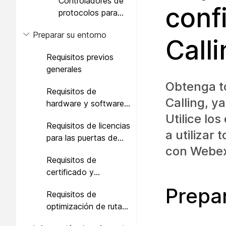
Controladores de
conf
protocolos para
macOS
Preparar su entorno
Call
Requisitos previos
generales
Obtenga t
Requisitos de
Calling, y
hardware y software
para la puerta de
Utilice lo
Requisitos de licencias
enlace local
a utilizar 
para las puertas de
con Webex
enlace locales
Requisitos de
certificado y
seguridad para la
Prepa
Requisitos de
puerta de enlace local
optimización de rutas
de medios, NAT