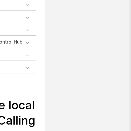
ontrol Hub
e local
alling