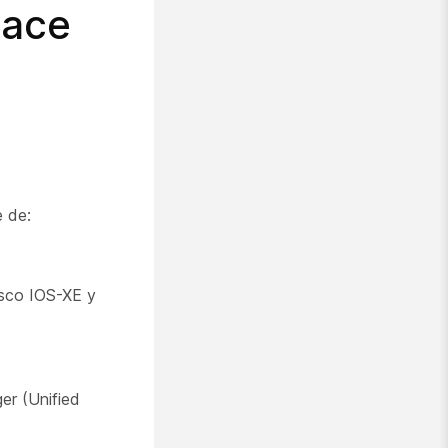
lace
e de:
isco IOS-XE y
er (Unified