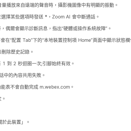
當揚聲機以高音量播放來自遠端的聲音時，攝影機圖像中有明顯的振動。
F 宏在選擇某些選項時發送 *，Zoom AI 會中斷通話。
機狀態喚醒時，偶爾會顯示診斷訊息，指出“硬體或操作系統故障”。
ces 可能不會在“配置 Tab”下的“本地裝置控制項 Home”頁面中顯示狀態
誤的巨集刪除歷史記錄。
ime 中每 1 到 2 秒迴圈一次;引腳始終有效。
CVI 通話中的內容共用失敗。
議功能表不會自動完成 m.webex.com。
次。
「關於此裝置」。