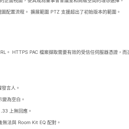
致的正面視圖，使其成為董事會會議室和高級空間的理想選擇。
的跨視圖配置流程。 擴展範圍 PTZ 支援超出了初始版本的範圍。
C URL。 HTTPS PAC 檔案擷取需要有效的受信任伺服器憑證
現活躍發言人。
側顯示變為空白。
1.33 上無回應。
後無法與 Room Kit EQ 配對。