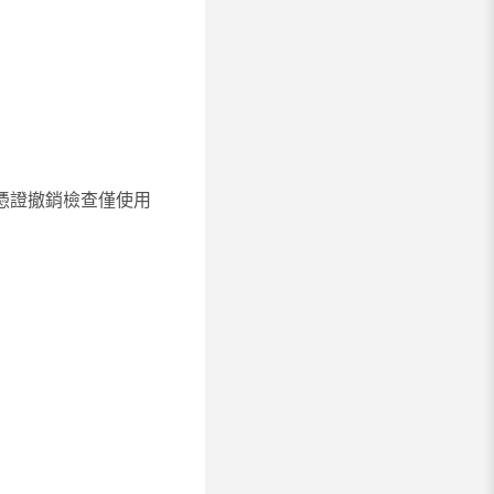
，而憑證撤銷檢查僅使用