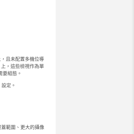
上，且未配置多機位導
x 上，這些檢視作為單
需要組態。
a 設定。
覆蓋範圍、更大的攝像