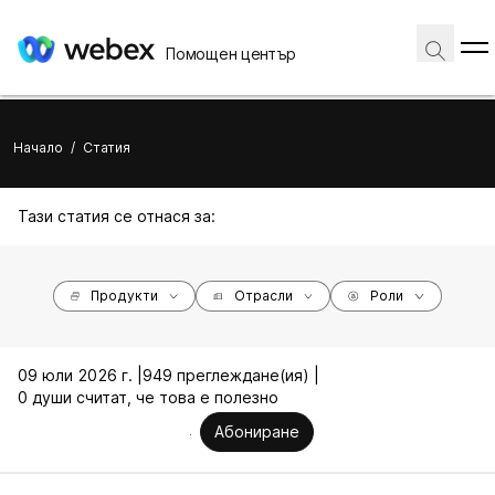
Помощен център
Начало
/
Статия
Тази статия се отнася за:
Продукти
Отрасли
Роли
09 юли 2026 г. |
949 преглеждане(ия) |
0 души считат, че това е полезно
Абониране