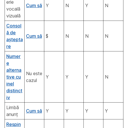
erie
Cum să
Y
N
Y
N
vocală
vizuală
Consol
ă de
Cum să
$
N
N
N
aștepta
re
Numer
e
alterna
Nu este
tive cu
Y
Y
Y
N
cazul
inel
distinct
iv
Limbă
Cum să
Y
Y
Y
Y
anunț
Respin