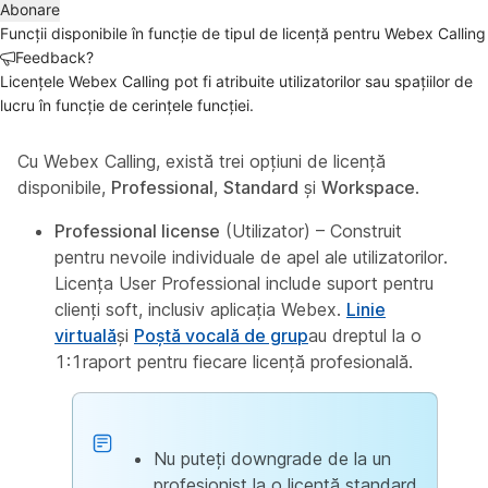
Abonare
Funcții disponibile în funcție de tipul de licență pentru Webex Calling
Feedback?
Licențele Webex Calling pot fi atribuite utilizatorilor sau spațiilor de
lucru în funcție de cerințele funcției.
Cu Webex Calling, există trei opţiuni de licenţă
disponibile,
Professional
,
Standard
şi
Workspace
.
Professional license
(Utilizator) – Construit
pentru nevoile individuale de apel ale utilizatorilor.
Licența User Professional include suport pentru
clienți soft, inclusiv aplicația Webex.
Linie
virtuală
și
Poștă vocală de grup
au dreptul la o
1:1raport pentru fiecare licență profesională.
Nu puteți downgrade de la un
profesionist la o licență standard