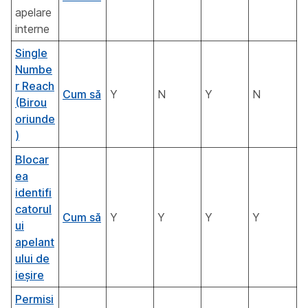
apelare
interne
Single
Numbe
r Reach
Cum să
Y
N
Y
N
(Birou
oriunde
)
Blocar
ea
identifi
catorul
Cum să
Y
Y
Y
Y
ui
apelant
ului de
ieșire
Permisi