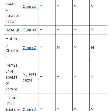
acces
Cum să
Y
Y
Y
Y
la
caracte
ristici
Hotelul
Cum să
Y
Y
Y
Y
Hotelin
g
Cum să
Y
N
Y
N
Cliențilo
r
Permisi
unile
Nu este
apeluril
Y
Y
Y
Y
cazul
or
primite
Livrare
ID-ul
liniei de
Cum să
Y
Y
Y
Y