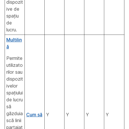
dispozit
ive de
spațiu
de
lucru.
Multilin
ă
Permite
utilizato
rilor sau
dispozit
ivelor
spațiului
de lucru
să
găzduia
Cum să
Y
Y
Y
Y
scă linii
partajat