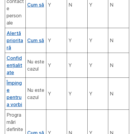
contact
Cum să
Y
N
Y
N
e
person
ale
Alertă
priorita
Cum să
Y
Y
Y
N
ră
Confid
Nu este
ențialit
Y
Y
Y
N
cazul
ate
Împing
e
Nu este
Y
Y
Y
N
pentru
cazul
a vorbi
Progra
mări
definite
Cum să
Y
N
Y
N