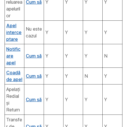
reluarea
Cum să
Y
Y
Y
Y
apeluril
or
Apel
Nu este
interce
Y
Y
Y
Y
cazul
ptare
Notific
are
Cum să
Y
Y
Y
N
apel
Coadă
Cum să
Y
Y
N
Y
de apel
Apelați
Redial
Cum să
Y
Y
Y
Y
și
Return
Transfe
r de
Cum să
Y
Y
Y
Y