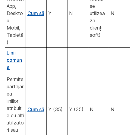
App,
se
Deskto
Cum să
Y
N
utilizea
N
p,
ză
Mobil,
clienți
Tabletă
soft)
)
Linii
comun
e
Permite
partajar
ea
liniilor
atribuit
Cum să
Y (35)
Y (35)
N
N
e cu alți
utilizato
ri sau