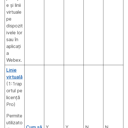
e și linii
virtuale
pe
dispozit
ivele lor
sau în
aplicați
a
Webex.
Linie
virtuală
(1:1rap
ortul pe
licență
Pro)
Permite
utilizato
Cum să
Y
Y
N
N