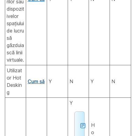
rilor sau
dispozit
ivelor
spațiului
de lucru
să
găzduia
scă linii
virtuale.
Utilizat
or Hot
Cum să
Y
N
Y
N
Deskin
g
Y
H
o