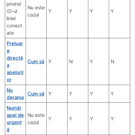
privind
Nu este
ID-ul
Y
Y
Y
Y
cazul
liniei
conect
ate
Preluar
e
directă
Cum să
Y
N
Y
N
a
apeluril
or
Nu
Cum să
Y
Y
Y
Y
deranja
Număr
apel de
Nu este
Y
Y
Y
Y
urgenț
cazul
ă