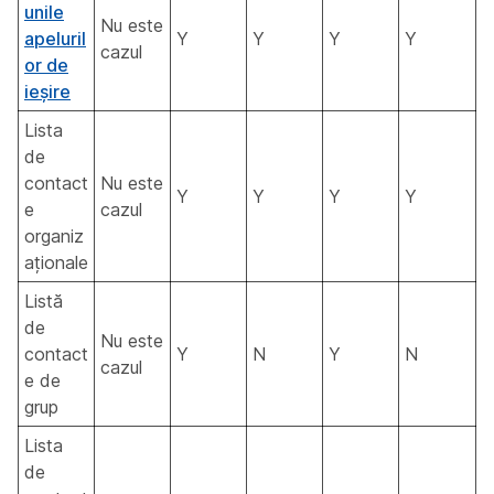
unile
Nu este
apeluril
Y
Y
Y
Y
cazul
or de
ieșire
Lista
de
contact
Nu este
Y
Y
Y
Y
e
cazul
organiz
aționale
Listă
de
Nu este
contact
Y
N
Y
N
cazul
e de
grup
Lista
de