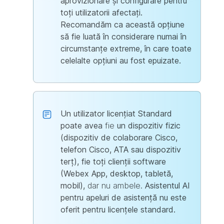
aprovizionare și configurare pentru
toți utilizatorii afectați.
Recomandăm ca această opțiune
să fie luată în considerare numai în
circumstanțe extreme, în care toate
celelalte opțiuni au fost epuizate.
Un utilizator licențiat Standard
poate avea
fie
un dispozitiv fizic
(dispozitiv de colaborare Cisco,
telefon Cisco, ATA sau dispozitiv
terț), fie toți clienții software
(Webex App, desktop, tabletă,
mobil),
dar nu ambele.
Asistentul AI
pentru apeluri de asistență nu este
oferit pentru licențele standard.