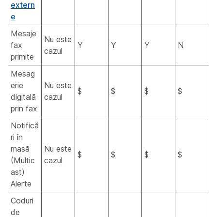
extern
e
Mesaje
Nu este
fax
Y
Y
Y
N
cazul
primite
Mesag
erie
Nu este
$
$
$
$
digitală
cazul
prin fax
Notifică
ri în
masă
Nu este
$
$
$
$
(Multic
cazul
ast)
Alerte
Coduri
de