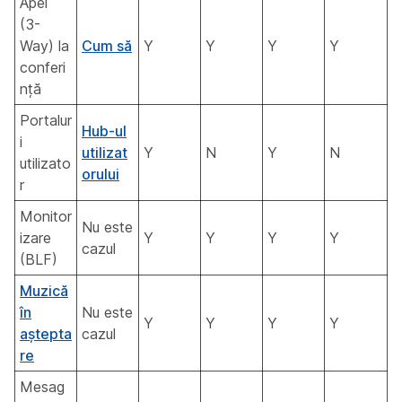
Apel
(3-
Way) la
Cum să
Y
Y
Y
Y
conferi
nță
Portalur
Hub-ul
i
utilizat
Y
N
Y
N
utilizato
orului
r
Monitor
Nu este
izare
Y
Y
Y
Y
cazul
(BLF)
Muzică
în
Nu este
Y
Y
Y
Y
aștepta
cazul
re
Mesag