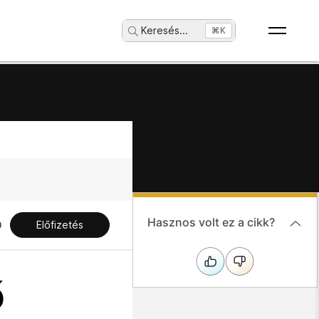
Keresés
...
⌘K
Hasznos volt ez a cikk?
Előfizetés
ő