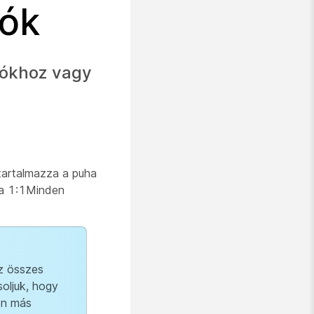
iók
lókhoz vagy
 tartalmazza a puha
 a 1:1Minden
z összes
soljuk, hogy
en más