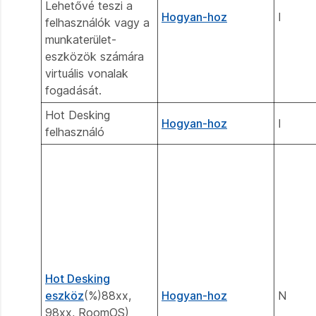
Lehetővé teszi a
Hogyan-hoz
I
felhasználók vagy a
munkaterület-
eszközök számára
virtuális vonalak
fogadását.
Hot Desking
Hogyan-hoz
I
felhasználó
Hot Desking
eszköz
(%)88xx,
Hogyan-hoz
N
98xx, RoomOS)