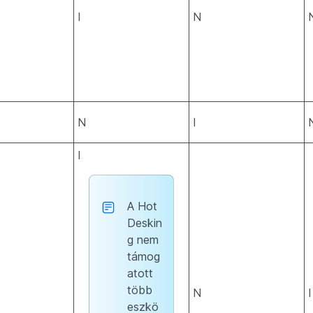
I
N
N
I
I
A Hot
Deskin
g nem
támog
atott
több
N
I
eszkö