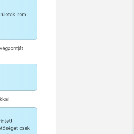
erületek nem
 végpontját
kkal
intett
hetőséget csak