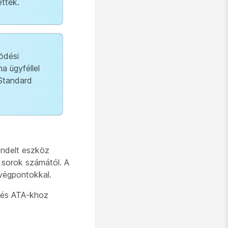
ttek.
ödési
a ügyféllel
 Standard
endelt eszköz
t sorok számától. A
végpontokkal.
z és ATA-khoz