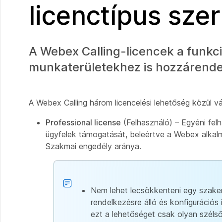
licenctípus szer
A Webex Calling-licencek a funk
munkaterületekhez is hozzárende
A Webex Calling három licencelési lehetőség közül v
Professional license
(Felhasználó) – Egyéni felh
ügyfelek támogatását, beleértve a Webex alkal
Szakmai engedély aránya.
Nem lehet lecsökkenteni egy szakem
rendelkezésre álló és konfigurációs
ezt a lehetőséget csak olyan szél