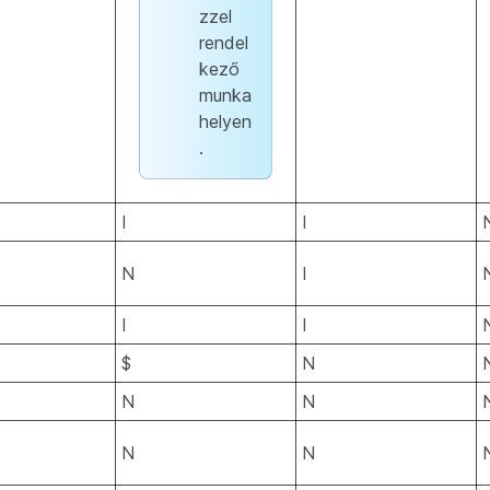
zzel
rendel
kező
munka
helyen
.
I
I
N
I
I
I
$
N
N
N
N
N