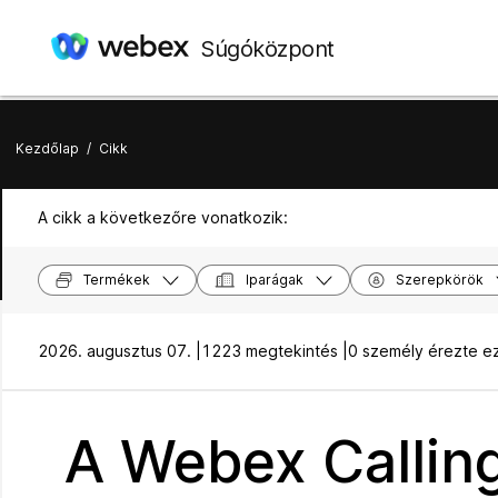
Súgóközpont
Kezdőlap
/
Cikk
A cikk a következőre vonatkozik:
Termékek
Iparágak
Szerepkörök
2026. augusztus 07. |
1223 megtekintés |
0 személy érezte e
A Webex Callin