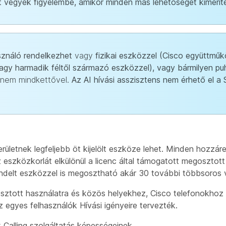
 vegyék figyelembe, amikor minden más lehetőséget kimeríte
asználó rendelkezhet
vagy
fizikai eszközzel (Cisco együttműk
vagy harmadik féltől származó eszközzel), vagy bármilyen puh
 nem mindkettővel.
Az AI hívási asszisztens nem érhető el a
rületnek legfeljebb öt kijelölt eszköze lehet. Minden hozzár
 eszközkorlát elkülönül a licenc által támogatott megosztot
ndelt eszközzel is megosztható akár 30 további többsoros 
sztott használatra és közös helyekhez, Cisco telefonokho
 egyes felhasználók Hívási igényeire tervezték.
 Calling szolgáltatás képességeinek.