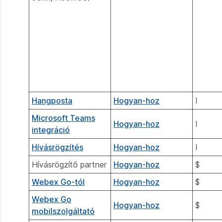
Hangposta
Hogyan-hoz
I
Microsoft Teams
Hogyan-hoz
I
integráció
Hívásrögzítés
Hogyan-hoz
I
Hívásrögzítő partner
Hogyan-hoz
$
Webex Go-tól
Hogyan-hoz
$
Webex Go
Hogyan-hoz
$
mobilszolgáltató