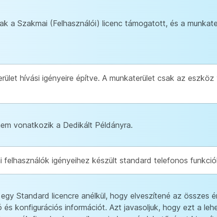
ak a Szakmai (Felhasználói) licenc támogatott, és a munkat
ület hívási igényeire építve. A munkaterület csak az eszköz
nem vonatkozik a Dedikált Példányra.
 felhasználók igényeihez készült standard telefonos funkció
 egy Standard licencre anélkül, hogy elveszítené az összes ér
 és konfigurációs információt. Azt javasoljuk, hogy ezt a le