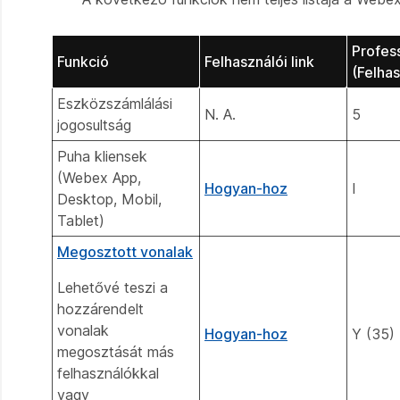
Profess
Funkció
Felhasználói link
(Felha
Eszközszámlálási
N. A.
5
jogosultság
Puha kliensek
(Webex App,
Hogyan-hoz
I
Desktop, Mobil,
Tablet)
Megosztott vonalak
Lehetővé teszi a
hozzárendelt
vonalak
Hogyan-hoz
Y (35)
megosztását más
felhasználókkal
vagy