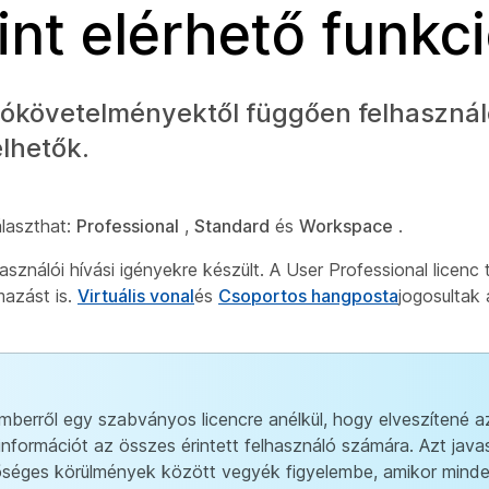
int elérhető funkc
ciókövetelményektől függően felhaszná
lhetők.
álaszthat:
Professional
,
Standard
és
Workspace
.
asználói hívási igényekre készült. A User Professional licenc
mazást is.
Virtuális vonal
és
Csoportos hangposta
jogosultak
berről egy szabványos licencre anélkül, hogy elveszítené a
 információt az összes érintett felhasználó számára. Azt java
sőséges körülmények között vegyék figyelembe, amikor mind