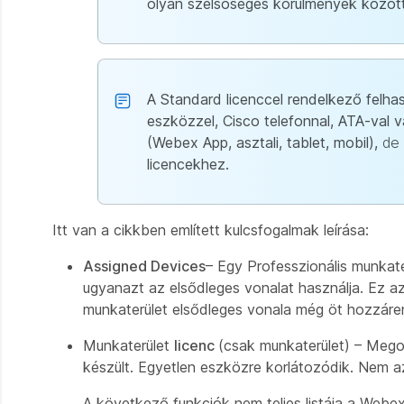
olyan szélsőséges körülmények között
A Standard licenccel rendelkező felh
eszközzel, Cisco telefonnal, ATA-val 
(Webex App, asztali, tablet, mobil),
de
licencekhez.
Itt van a cikkben említett kulcsfogalmak leírása:
Assigned Devices
– Egy Professzionális munkate
ugyanazt az elsődleges vonalat használja. Ez az
munkaterület elsődleges vonala még öt hozzáre
Munkaterület
licenc
(csak munkaterület) – Mego
készült. Egyetlen eszközre korlátozódik. Nem az
A következő funkciók nem teljes listája a Webex