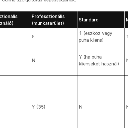
zionális
Professzionális
Standard
sználó)
(munkaterület)
1 (eszköz vagy
5
puha kliens)
Y (ha puha
N
klienseket használ)
Y (35)
N