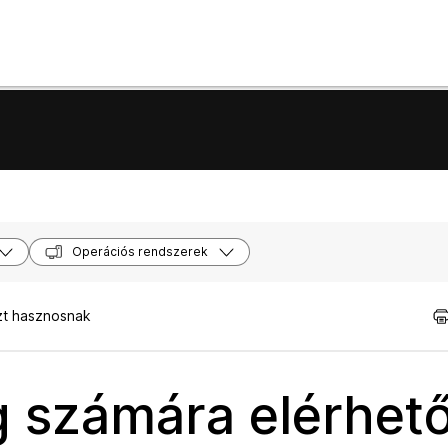
Operációs rendszerek
zt hasznosnak
g számára elérhet