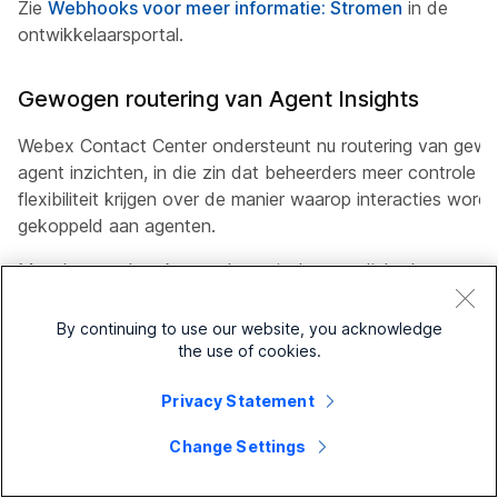
Zie
Webhooks voor meer informatie: Stromen
in de
ontwikkelaarsportal.
Gewogen routering van Agent Insights
Webex Contact Center ondersteunt nu routering van gew
agent inzichten, in die zin dat beheerders meer controle e
flexibiliteit krijgen over de manier waarop interacties word
gekoppeld aan agenten.
Met deze update kunt u dynamische vaardigheden
rechtstreeks toewijzen aan agenten, buiten de
vaardigheidsprofielen, om agentattributen te definiëren en
By continuing to use our website, you acknowledge
gewogen vereisten toe te passen op het niveau van de
the use of cookies.
wachtrij of het contacttype. Op deze manier kunnen
Privacy Statement
routeringsbeslissingen worden genomen om naast andere
vaardigheden ook dynamische vaardigheden op agentniv
Change Settings
te overwegen, zodat contacten met de meest geschikte
beschikbare agenten kunnen worden afgestemd.