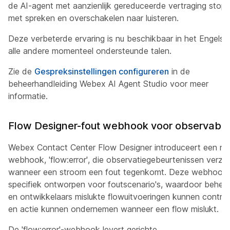
de AI-agent met aanzienlijk gereduceerde vertraging stop
met spreken en overschakelen naar luisteren.
Deze verbeterde ervaring is nu beschikbaar in het Engels 
alle andere momenteel ondersteunde talen.
Zie de
Gespreksinstellingen configureren
in de
beheerhandleiding Webex AI Agent Studio voor meer
informatie.
Flow Designer-fout webhook voor observabili
Webex Contact Center Flow Designer introduceert een ni
webhook, 'flow:error', die observatiegebeurtenissen verze
wanneer een stroom een fout tegenkomt. Deze webhook 
specifiek ontworpen voor foutscenario's, waardoor behee
en ontwikkelaars mislukte flowuitvoeringen kunnen control
en actie kunnen ondernemen wanneer een flow mislukt.
De 'flow:error'-webhook levert gerichte