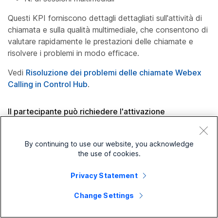
Questi KPI forniscono dettagli dettagliati sull'attività di
chiamata e sulla qualità multimediale, che consentono di
valutare rapidamente le prestazioni delle chiamate e
risolvere i problemi in modo efficace.
Vedi
Risoluzione dei problemi delle chiamate Webex
Calling in Control Hub
.
Il partecipante può richiedere l'attivazione
dell'Assistente AI
By continuing to use our website, you acknowledge
Puoi scegliere se i partecipanti possono richiedere di
the use of cookies.
attivare l'Assistente AI se l'Assistente AI non è attivo per
una riunione. L'organizzatore o il coorganizzatore riceve
Privacy Statement
una notifica e può accettare o rifiutare la richiesta della
riunione.
Change Settings