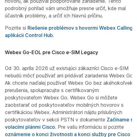
hovoru, ak používal podporované zariadenie. Tento
podrobný pohľad vám umožňuje presne určiť, kde mal
účastník problémy, a určiť ich hlavnú príčinu.
Pozrite si
Riešenie problémov s hovormi Webex Calling v
aplikácii Control Hub
.
Webex Go-EOL pre Cisco e-SIM Legacy
Od 30. apríla 2026 už existujúci zákazníci Cisco e-SIM
nebudú môcť používať ani pridávať zariadenia Webex Go.
Ak chcete naďalej používať Webex Go bez akéhokoľvek
prerušenia, spolupracujte s certifikovaným
poskytovateľom Webex Go. Webex Go si môžete
zaobstarať od poskytovateľov mobilných hovorov s
certifikáciou Webex. Administrátori nájdu príslušných
poskytovateľov v sekcii PSTN v dokumente
Začíname s
volacími plánmi Cisco
. Pre vašu informáciu si pozrite
oznámenie o konci životnosti a konci služby pre Cisco