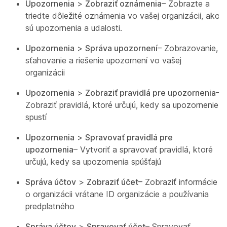
Upozornenia
>
Zobraziť oznámenia
– Zobrazte a
triedte dôležité oznámenia vo vašej organizácii, ako
sú upozornenia a udalosti.
Upozornenia
>
Správa upozornení
– Zobrazovanie,
sťahovanie a riešenie upozornení vo vašej
organizácii
Upozornenia
>
Zobraziť pravidlá pre upozornenia
–
Zobraziť pravidlá, ktoré určujú, kedy sa upozornenie
spustí
Upozornenia
>
Spravovať pravidlá pre
upozornenia
– Vytvoriť a spravovať pravidlá, ktoré
určujú, kedy sa upozornenia spúšťajú
Správa účtov
>
Zobraziť účet
– Zobraziť informácie
o organizácii vrátane ID organizácie a používania
predplatného
Správa účtov
>
Spravovať účet
– Spravovať