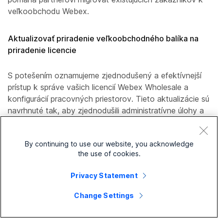
veľkoobchodu Webex.
Aktualizovať priradenie veľkoobchodného balíka na
priradenie licencie
S potešením oznamujeme zjednodušený a efektívnejší
prístup k správe vašich licencií Webex Wholesale a
konfigurácií pracovných priestorov. Tieto aktualizácie sú
navrhnuté tak, aby zjednodušili administratívne úlohy a
poskytli lepší prehľad o limitoch vášho predplatného.
Všetka správa licencií a balíkov služieb je teraz
By continuing to use our website, you acknowledge
centralizovaná pod jedným tlačidlom „Spravovať
the use of cookies.
používateľov“, čo výrazne skracuje čas navigácie.
Privacy Statement
Správcovia môžu teraz aktualizovať balíky služieb priamo
z karty licencií, čo ešte viac zefektívňuje pracovný postup
Change Settings
poskytovania. Taktiež sme reorganizovali licencie na
pracovné priestory do samostatných kategórií pre licencie