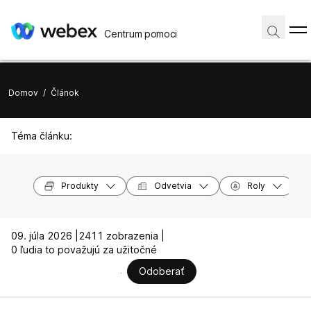
Centrum pomoci
Domov
/
Článok
Téma článku:
Produkty
Odvetvia
Roly
09. júla 2026 |
2411 zobrazenia |
0 ľudia to považujú za užitočné
Odoberať