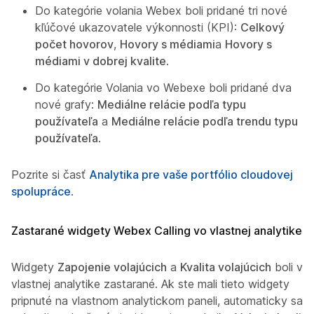
Do kategórie volania Webex boli pridané tri nové
kľúčové ukazovatele výkonnosti (KPI):
Celkový
počet hovorov
,
Hovory s médiami
a
Hovory s
médiami v dobrej kvalite
.
Do kategórie Volania vo Webexe boli pridané dva
nové grafy:
Mediálne relácie podľa typu
používateľa
a
Mediálne relácie podľa trendu typu
používateľa
.
Pozrite si časť
Analytika pre vaše portfólio cloudovej
spolupráce
.
Zastarané widgety Webex Calling vo vlastnej analytike
Widgety
Zapojenie volajúcich
a
Kvalita volajúcich
boli vo
vlastnej analytike zastarané. Ak ste mali tieto widgety
pripnuté na vlastnom analytickom paneli, automaticky sa