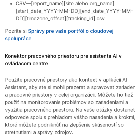
CSV
—[report_name][site alebo org_name]
[start_date_YYYY-MM-DD][end_date_YYYY-MM-
DD][timezone_offset][tracking_id].csv
Pozrite si
Správy pre vaše portfólio cloudovej
spolupráce
.
Konektor pracovného priestoru pre asistenta AI v
ovládacom centre
Použite pracovné priestory ako kontext v aplikácii AI
Assistant, aby ste si mohli prezerať a spravovať zariadenia
a pracovné priestory v celej organizácii. Môžete ho tiež
použiť na monitorovanie problémov so zariadeniami a
využitia pracovného priestoru. Na vaše otázky dostanete
odpovede spolu s prehľadom vášho nasadenia a krokmi,
ktoré môžete podniknúť na zlepšenie skúseností so
stretnutiami a správy zdrojov.