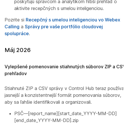
poskytujú správcom a analytikom hlbší prehľad o
aktivite recepčných s umelou inteligenciou.
Pozrite si
Recepčný s umelou inteligenciou vo Webex
Calling
a
Správy pre vaše portfólio cloudovej
spolupráce
.
Máj 2026
Vylepšené pomenovanie stiahnutých súborov ZIP a CSV
prehľadov
Stiahnuté ZIP a CSV správy v Control Hub teraz používajú
jasnejší a konzistentnejší formát pomenovania súborov,
aby sa ľahšie identifikovali a organizovali.
PSČ
—[report_name][start_date_YYYY-MM-DD]
[end_date_YYYY-MM-DD].zip