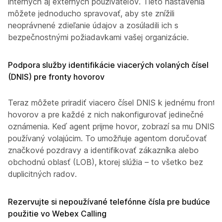
interných aj externých používateľov. Tieto nastavenia
môžete jednoducho spravovať, aby ste znížili
neoprávnené zdieľanie údajov a zosúladili ich s
bezpečnostnými požiadavkami vašej organizácie.
Podpora služby identifikácie viacerých volaných čísel
(DNIS) pre fronty hovorov
Teraz môžete priradiť viacero čísel DNIS k jednému frontu
hovorov a pre každé z nich nakonfigurovať jedinečné
oznámenia. Keď agent prijme hovor, zobrazí sa mu DNIS
používaný volajúcim. To umožňuje agentom doručovať
značkové pozdravy a identifikovať zákazníka alebo
obchodnú oblasť (LOB), ktorej slúžia – to všetko bez
duplicitných radov.
Rezervujte si nepoužívané telefónne čísla pre budúce
použitie vo Webex Calling