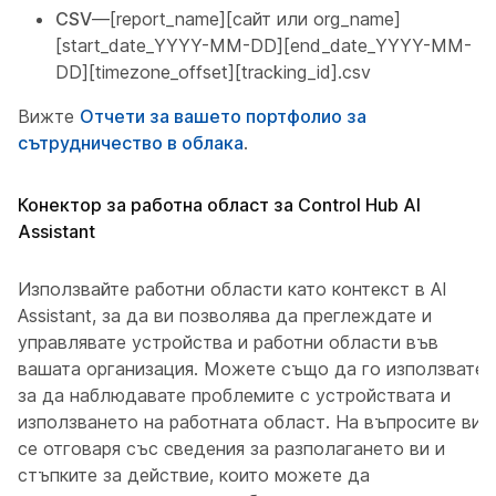
CSV
—[report_name][сайт или org_name]
[start_date_YYYY-MM-DD][end_date_YYYY-MM-
DD][timezone_offset][tracking_id].csv
Вижте
Отчети за вашето портфолио за
сътрудничество в облака
.
Конектор за работна област за Control Hub AI
Assistant
Използвайте работни области като контекст в AI
Assistant, за да ви позволява да преглеждате и
управлявате устройства и работни области във
вашата организация. Можете също да го използвате,
за да наблюдавате проблемите с устройствата и
използването на работната област. На въпросите ви
се отговаря със сведения за разполагането ви и
стъпките за действие, които можете да