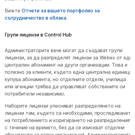
Вижте
Отчети за вашето портфолио за
сътрудничество в облака
.
Групи лицензи в Control Hub
Администраторите вече могат да създават групи
лицензи, за да разпределят лицензи за Webex от един
централен абонамент на други организации. Това е
полезно за клиенти, където една централна единица
купува абонамента, но отделните отдели, училища
или агенции трябва да управляват собствените си
потребители независимо.
Наборите лицензи улесняват разпределянето на
лицензи там, където са необходими, проследяването
на потреблението и коригирането на разпределенията
с течение на времето, без да се изискват отделни
абонаменти за всяка организация. Администраторите