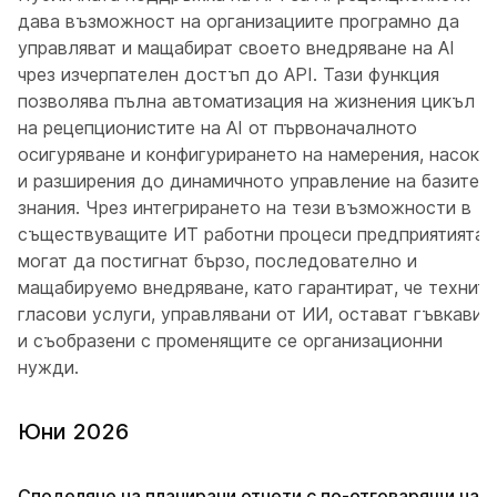
дава възможност на организациите програмно да
управляват и мащабират своето внедряване на AI
чрез изчерпателен достъп до API. Тази функция
позволява пълна автоматизация на жизнения цикъл
на рецепционистите на AI от първоначалното
осигуряване и конфигурирането на намерения, насоки
и разширения до динамичното управление на базите
знания. Чрез интегрирането на тези възможности в
съществуващите ИТ работни процеси предприятията
могат да постигнат бързо, последователно и
мащабируемо внедряване, като гарантират, че техните
гласови услуги, управлявани от ИИ, остават гъвкави
и съобразени с променящите се организационни
нужди.
Юни 2026
Споделяне на планирани отчети с по-отговарящи на