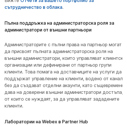
Вижте
Отчети за вашето портфолио за
сътрудничество в облака
.
Пълна поддръжка на администраторска роля за
администратори от външни партньори
Администраторите с пълни права на партньор могат
да присвоят пълната администраторска роля на
външни администратори, които управляват клиентски
организации или дефинирани от партньор групи
клиенти. Това помага на доставчиците на услуги да
поддържат управление на клиенти, водено от канала,
без да създават отделни акаунти, като същевременно
дава на доверени външни администратори достъпа,
от които се нуждаят, за да управляват зададените
клиенти.
Лаборатории на Webex в Partner Hub