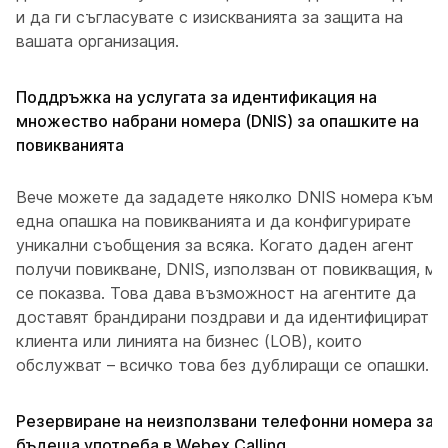
и да ги съгласувате с изискванията за защита на
вашата организация.
Поддръжка на услугата за идентификация на
множество набрани номера (DNIS) за опашките на
повикванията
Вече можете да зададете няколко DNIS номера към
една опашка на повикванията и да конфигурирате
уникални съобщения за всяка. Когато даден агент
получи повикване, DNIS, използван от повикващия, му
се показва. Това дава възможност на агентите да
доставят брандирани поздрави и да идентифицират
клиента или линията на бизнес (LOB), които
обслужват – всичко това без дублиращи се опашки.
Резервиране на неизползвани телефонни номера за
бъдеща употреба в Webex Calling