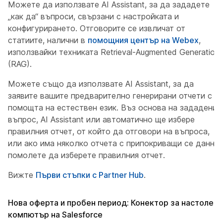
Можете да използвате AI Assistant, за да зададете
„как да“ въпроси, свързани с настройката и
конфигурирането. Отговорите се извличат от
статиите, налични в
помощния център на Webex
,
използвайки техниката Retrieval-Augmented Generation
(RAG).
Можете също да използвате AI Assistant, за да
заявите вашите предварително генерирани отчети с
помощта на естествен език. Въз основа на зададения
въпрос, AI Assistant или автоматично ще избере
правилния отчет, от който да отговори на въпроса,
или ако има няколко отчета с припокриващи се данни,
помолете да изберете правилния отчет.
Вижте
Първи стъпки с Partner Hub
.
Нова оферта и пробен период: Конектор за настолен
компютър на Salesforce