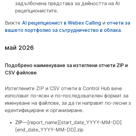
задълбочена представа за дейността на AI
рецепционистите.
Вижте
AI рецепционист в Webex Calling
и
отчети за
вашето портфолио за сътрудничество в облака
.
май 2026
Подобрено наименуване за изтеглени отчети ZIP и
CSV файлове
Изтеглените ZIP и CSV отчети в Control Hub вече
използват по-ясен и по-последователен формат за
именуване на файлове, за да ги направят по-лесни за
идентифициране и организиране.
ZIP
—[report_name][start_date_YYYY-MM-DD]
[end_date_YYYY-MM-DD].zip