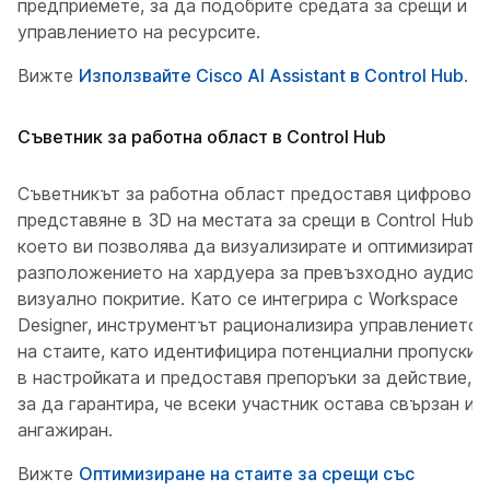
предприемете, за да подобрите средата за срещи и
управлението на ресурсите.
Вижте
Използвайте Cisco AI Assistant в Control Hub
.
Съветник за работна област в Control Hub
Съветникът за работна област предоставя цифрово
представяне в 3D на местата за срещи в Control Hub,
което ви позволява да визуализирате и оптимизирате
разположението на хардуера за превъзходно аудио и
визуално покритие. Като се интегрира с Workspace
Designer, инструментът рационализира управлението
на стаите, като идентифицира потенциални пропуски
в настройката и предоставя препоръки за действие,
за да гарантира, че всеки участник остава свързан и
ангажиран.
Вижте
Оптимизиране на стаите за срещи със