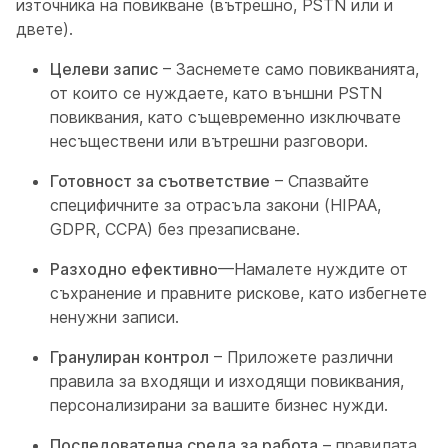
източника на повикване (вътрешно, PSTN или и
двете).
Целеви запис
– Заснемете само повикванията,
от които се нуждаете, като външни PSTN
повиквания, като същевременно изключвате
несъществени или вътрешни разговори.
Готовност за съответствие
– Спазвайте
специфичните за отрасъла закони (HIPAA,
GDPR, CCPA) без презаписване.
Разходно ефективно
—Намалете нуждите от
съхранение и правните рискове, като избегнете
ненужни записи.
Гранулиран контрол
– Приложете различни
правила за входящи и изходящи повиквания,
персонализирани за вашите бизнес нужди.
Последователна среда за работа
– правилата