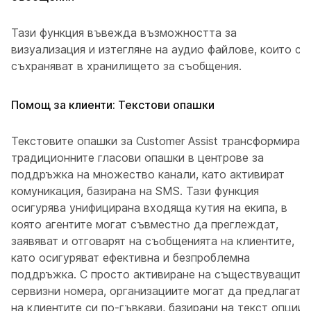
Тази функция въвежда възможността за
визуализация и изтегляне на аудио файлове, които се
съхраняват в хранилището за съобщения.
Помощ за клиенти: Текстови опашки
Текстовите опашки за Customer Assist трансформират
традиционните гласови опашки в центрове за
поддръжка на множество канали, като активират
комуникация, базирана на SMS. Тази функция
осигурява унифицирана входяща кутия на екипа, в
която агентите могат съвместно да преглеждат,
заявяват и отговарят на съобщенията на клиентите,
като осигуряват ефективна и безпроблемна
поддръжка. С просто активиране на съществуващите
сервизни номера, организациите могат да предлагат
на клиентите си по-гъвкави, базирани на текст опции