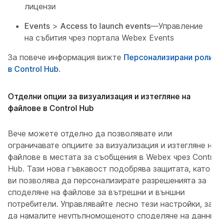
лицензи
Events
>
Access to launch events
—Управление
на събития чрез портала Webex Events
За повече информация вижте
Персонализирани роли
в Control Hub
.
Отделни опции за визуализация и изтегляне на
файлове в Control Hub
Вече можете отделно да позволявате или
ограничавате опциите за визуализация и изтегляне на
файлове в местата за съобщения в Webex чрез Control
Hub. Тази нова гъвкавост подобрява защитата, като
ви позволява да персонализирате разрешенията за
споделяне на файлове за вътрешни и външни
потребители. Управлявайте лесно тези настройки, за
да намалите неупълномощеното споделяне на данни