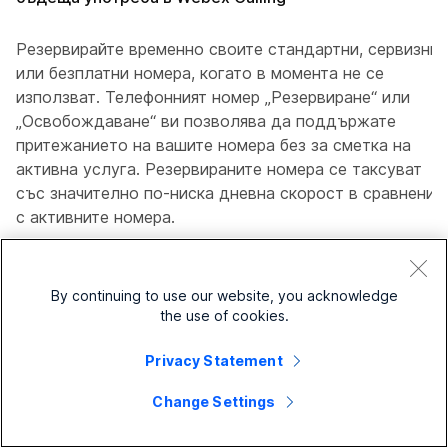
Резервирайте временно своите стандартни, сервизни
или безплатни номера, когато в момента не се
използват. Телефонният номер „Резервиране“ или
„Освобождаване“ ви позволява да поддържате
притежанието на вашите номера без за сметка на
активна услуга. Резервираните номера се таксуват
със значително по-ниска дневна скорост в сравнение
с активните номера.
Местоположения с план за повиквания за Cisco
–
By continuing to use our website, you acknowledge
the use of cookies.
За нови клиенти на план за повиквания на
Cisco тази функция е включена по
Privacy Statement
подразбиране във вашия абонамент.
Change Settings
За съществуващи клиенти добавете тази
възможност като добавка към текущия