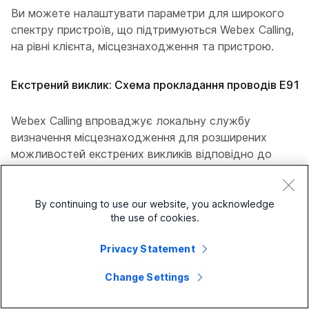
Ви можете налаштувати параметри для широкого
спектру пристроїв, що підтримуються Webex Calling,
на рівні клієнта, місцезнаходження та пристрою.
Екстрений виклик: Схема прокладання проводів E911
Webex Calling впроваджує локальну службу
визначення місцезнаходження для розширених
можливостей екстрених викликів відповідно до
закону Карі та закону Рея Баума.
By continuing to use our website, you acknowledge
Звіт про стан підключення Webex Calling на кінцевих
the use of cookies.
точках Webex Calling
Privacy Statement
Звіт про підключення Webex Calling, який відображає
стан підключення Webex Calling для користувачів
Change Settings
(робочих просторів), на яких підготовлено функцію