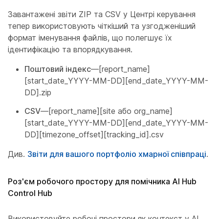
Завантажені звіти ZIP та CSV у Центрі керування
тепер використовують чіткіший та узгодженіший
формат іменування файлів, що полегшує їх
ідентифікацію та впорядкування.
Поштовий індекс
—[report_name]
[start_date_YYYY-MM-DD][end_date_YYYY-MM-
DD].zip
CSV
—[report_name][site або org_name]
[start_date_YYYY-MM-DD][end_date_YYYY-MM-
DD][timezone_offset][tracking_id].csv
Див.
Звіти для вашого портфоліо хмарної співпраці
.
Роз'єм робочого простору для помічника AI Hub
Control Hub
Використовуйте робочі простори як контекст у AI