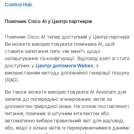
Control Hub
.
Помічник Cisco AI у Центрі партнерів
Помічник Cisco AI тепер доступний у Центрі партнерів.
Ви можете використовувати помічника AI, щоб
ставити запитання типу «як мені?» щодо
налаштування та конфігурації. Відповіді взяті зі статей,
доступних у
Центрі допомоги Webex
, з
використанням методу доповненої генерації пошуку
(RAG).
Ви також можете використовувати AI Assistant для
запитів до попередньо згенерованих звітів за
допомогою природної мови. На основі поставленого
питання, помічник зі штучним інтелектом або
автоматично вибере правильний звіт для відповіді,
або, якщо є кілька звітів із перекриваючимися даними,