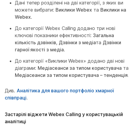
Дані тепер розділені на дві категорії, з яких ви
можете вибрати:
Виклики Webex
та
Виклики на
Webex
.
До категорії Webex Calling додано три нові
ключові показники ефективності:
Загальна
кількість дзвінків
,
Дзвінки з медіа
та
Дзвінки
гарної якості з медіа
.
До категорії «Виклики Webex» додано дві нові
діаграми:
Медіасеанси за типом користувача
та
Медіасеанси за типом користувача – тенденція
.
Див.
Аналітика для вашого портфоліо хмарної
співпраці
.
Застарілі віджети Webex Calling у користувацькій
аналітиці