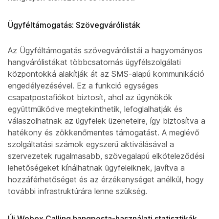
Ügyféltámogatás: Szövegvárólisták
Az Ügyféltámogatás szövegvárólistái a hagyományos
hangvárólistákat többcsatornás ügyfélszolgálati
központokká alakítják át az SMS-alapú kommunikáció
engedélyezésével. Ez a funkció egységes
csapatpostafiókot biztosít, ahol az ügynökök
együttműködve megtekinthetik, lefoglalhatják és
válaszolhatnak az ügyfelek üzeneteire, így biztosítva a
hatékony és zökkenőmentes támogatást. A meglévő
szolgáltatási számok egyszerű aktiválásával a
szervezetek rugalmasabb, szövegalapú elköteleződési
lehetőségeket kínálhatnak ügyfeleiknek, javítva a
hozzáférhetőséget és az érzékenységet anélkül, hogy
további infrastruktúrára lenne szükség.
Új Webex Calling hangposta-használati statisztikák