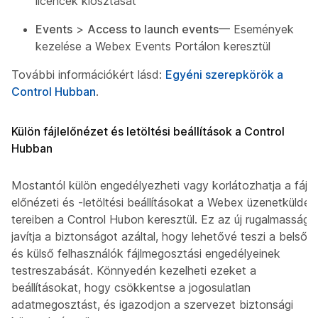
licencek kiosztását
Events
>
Access to launch events
— Események
kezelése a Webex Events Portálon keresztül
További információkért lásd:
Egyéni szerepkörök a
Control Hubban
.
Külön fájlelőnézet és letöltési beállítások a Control
Hubban
Mostantól külön engedélyezheti vagy korlátozhatja a fájl-
előnézeti és -letöltési beállításokat a Webex üzenetküldési
tereiben a Control Hubon keresztül. Ez az új rugalmasság
javítja a biztonságot azáltal, hogy lehetővé teszi a belső
és külső felhasználók fájlmegosztási engedélyeinek
testreszabását. Könnyedén kezelheti ezeket a
beállításokat, hogy csökkentse a jogosulatlan
adatmegosztást, és igazodjon a szervezet biztonsági