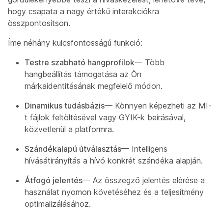
hogy csapata a nagy értékű interakciókra
összpontosítson.
Íme néhány kulcsfontosságú funkció:
Testre szabható hangprofilok
— Több
hangbeállítás támogatása az Ön
márkaidentitásának megfelelő módon.
Dinamikus tudásbázis
— Könnyen képezheti az MI-
t fájlok feltöltésével vagy GYIK-k beírásával,
közvetlenül a platformra.
Szándékalapú útválasztás
— Intelligens
hívásátirányítás a hívó konkrét szándéka alapján.
Átfogó jelentés
— Az összegző jelentés elérése a
használat nyomon követéséhez és a teljesítmény
optimalizálásához.