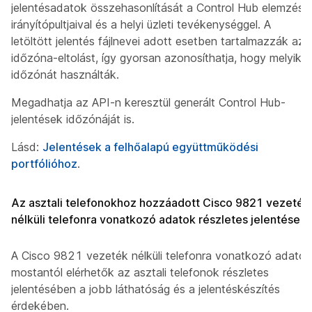
jelentésadatok összehasonlítását a Control Hub elemzési
irányítópultjaival és a helyi üzleti tevékenységgel. A
letöltött jelentés fájlnevei adott esetben tartalmazzák az
időzóna-eltolást, így gyorsan azonosíthatja, hogy melyik
időzónát használták.
Megadhatja az API-n keresztül generált Control Hub-
jelentések időzónáját is.
Lásd:
Jelentések a felhőalapú együttműködési
portfólióhoz
.
Az asztali telefonokhoz hozzáadott Cisco 9821 vezeték
nélküli telefonra vonatkozó adatok részletes jelentései
A Cisco 9821 vezeték nélküli telefonra vonatkozó adatok
mostantól elérhetők az asztali telefonok részletes
jelentésében a jobb láthatóság és a jelentéskészítés
érdekében.