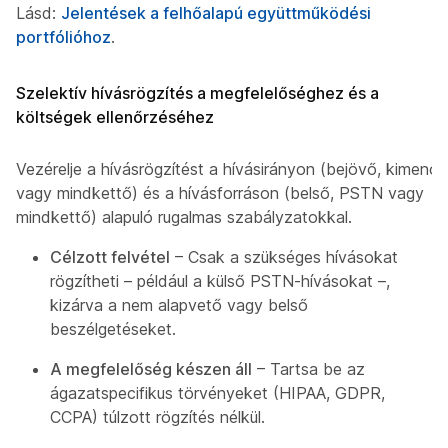
Lásd:
Jelentések a felhőalapú együttműködési
portfólióhoz
.
Szelektív hívásrögzítés a megfelelőséghez és a
költségek ellenőrzéséhez
Vezérelje a hívásrögzítést a hívásirányon (bejövő, kimenő
vagy mindkettő) és a hívásforráson (belső, PSTN vagy
mindkettő) alapuló rugalmas szabályzatokkal.
Célzott felvétel
– Csak a szükséges hívásokat
rögzítheti – például a külső PSTN-hívásokat –,
kizárva a nem alapvető vagy belső
beszélgetéseket.
A megfelelőség készen áll
– Tartsa be az
ágazatspecifikus törvényeket (HIPAA, GDPR,
CCPA) túlzott rögzítés nélkül.