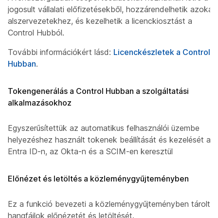
jogosult vállalati előfizetésekből, hozzárendelhetik azokat
alszervezetekhez, és kezelhetik a licenckiosztást a
Control Hubból.
További információkért lásd:
Licenckészletek a Control
Hubban
.
Tokengenerálás a Control Hubban a szolgáltatási
alkalmazásokhoz
Egyszerűsítettük az automatikus felhasználói üzembe
helyezéshez használt tokenek beállítását és kezelését az
Entra ID-n, az Okta-n és a SCIM-en keresztül
Előnézet és letöltés a közleménygyűjteményben
Ez a funkció bevezeti a közleménygyűjteményben tárolt
hangfájlok előnézetét és letöltését.