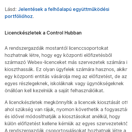
Lásd:
Jelentések a felhőalapú együttműködési
portfólióhoz
.
Licenckészletek a Control Hubban
A rendszergazdák mostantól licenccsoportokat
hozhatnak létre, hogy egy központi előfizetésből
származó Webex-licenceket más szervezetek számára is
kioszthassák. Ez olyan ügyfelek számára hasznos, akiknél
egy központi entitás vásárolja meg az előfizetést, de az
egyes részlegeknek, iskoláknak vagy ügynökségeknek
önállóan kell kezelniük a saját felhasználóikat.
A licenckészletek megkönnyítik a licencek kiosztását ott,
ahol szükség van rájuk, nyomon követhetik a fogyasztást
és idővel módosíthatják a kiosztásokat anélkül, hogy
külön előfizetést kellene kérniük az egyes szervezetektől.
A rendszergazdák csoportosulásokat hozhatnak létre a