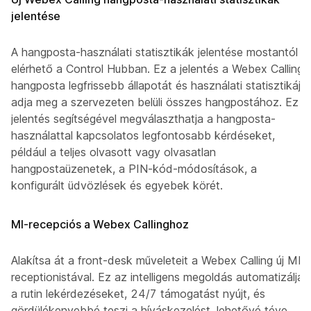
jelentése
A hangposta-használati statisztikák jelentése mostantól
elérhető a Control Hubban. Ez a jelentés a Webex Calling-
hangposta legfrissebb állapotát és használati statisztikáját
adja meg a szervezeten belüli összes hangpostához. Ez a
jelentés segítségével megválaszthatja a hangposta-
használattal kapcsolatos legfontosabb kérdéseket,
például a teljes olvasott vagy olvasatlan
hangpostaüzenetek, a PIN-kód-módosítások, a
konfigurált üdvözlések és egyebek körét.
MI-recepciós a Webex Callinghoz
Alakítsa át a front-desk műveleteit a Webex Calling új MI-
receptionistával. Ez az intelligens megoldás automatizálja
a rutin lekérdezéseket, 24/7 támogatást nyújt, és
gördülékenyebbé teszi a híváskezelést, lehetővé téve,