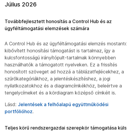
Július 2026
Továbbfejlesztett honosítás a Control Hub és az
ügyféltámogatási elemzések számára
A Control Hub és az ügyféltámogatási elemzés mostantól
kibővített honosítási támogatást is tartalmaz, így a
kulcsfontosságú irányítópult-tartalmak könnyebben
használhatók a támogatott nyelveken. Ez a frissítés
honosított szöveget ad hozzá a táblázatfejlécekhez, a
szűrőkategóriákhoz, a jelentéskészítéshez, a jogi
nyilatkozatokhoz és a diagramcímkékhöz, beleértve a
tengelycímeket és a kördiagram középső címkéit is.
Lásd:
Jelentések a felhőalapú együttműködési
portfólióhoz
.
Teljes körű rendszergazdai szerepkör támogatása külső