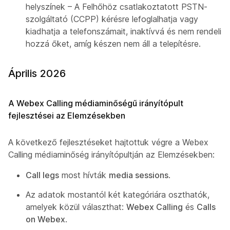
helyszínek – A Felhőhöz csatlakoztatott PSTN-
szolgáltató (CCPP) kérésre lefoglalhatja vagy
kiadhatja a telefonszámait, inaktívvá és nem rendeli
hozzá őket, amíg készen nem áll a telepítésre.
Április 2026
A Webex Calling médiaminőségű irányítópult
fejlesztései az Elemzésekben
A következő fejlesztéseket hajtottuk végre a Webex
Calling médiaminőség irányítópultján az Elemzésekben:
Call legs
most hívták
media sessions
.
Az adatok mostantól két kategóriára oszthatók,
amelyek közül választhat:
Webex Calling
és
Calls
on Webex
.