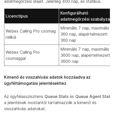
adatmegőrzési idejét. Jelenleg 400 nap, és statikus.
Konfigurálható
Licenctípus
adatmegőrzési szabályzat
Minimális 7 nap, maximális
Webex Calling Pro csomag
360 nap, alapértelmezett
nélkül
360 nap
Minimális 7 nap, maximális
Webex Calling Pro
3600 nap, alapértelmezett
csomaggal
3600 nap
Kimenő és visszahívási adatok hozzáadva az
ügyféltámogatási jelentésekhez
Az ügyfélasszisztens
Queue Stats
és
Queue Agent Stats
a jelentések mostantól tartalmazzák a kimenő és
visszahívási adatokat.