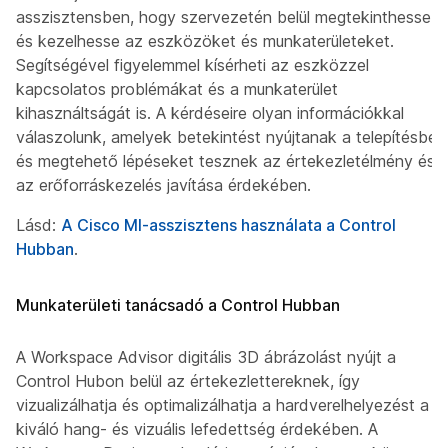
asszisztensben, hogy szervezetén belül megtekinthesse
és kezelhesse az eszközöket és munkaterületeket.
Segítségével figyelemmel kísérheti az eszközzel
kapcsolatos problémákat és a munkaterület
kihasználtságát is. A kérdéseire olyan információkkal
válaszolunk, amelyek betekintést nyújtanak a telepítésbe,
és megtehető lépéseket tesznek az értekezletélmény és
az erőforráskezelés javítása érdekében.
Lásd:
A Cisco MI-asszisztens használata a Control
Hubban
.
Munkaterületi tanácsadó a Control Hubban
A Workspace Advisor digitális 3D ábrázolást nyújt a
Control Hubon belül az értekezlettereknek, így
vizualizálhatja és optimalizálhatja a hardverelhelyezést a
kiváló hang- és vizuális lefedettség érdekében. A