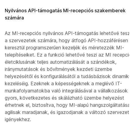
Nyilvános API-támogatás MI-recepciós szakemberek
számára
Az MI-recepciós nyilvános API-támogatás lehetővé teszi
a szervezetek számára, hogy átfogó API-hozzáférésen
keresztül programszerűen kezeljék és méretezzék MI-
telepítéseiket. Ez a funkció lehetővé teszi az MI recepciós
életciklusának teljes automatizálását a szándékok,
iránymutatások és bővítmények kezdeti üzembe
helyezésétől és konfigurálásától a tudásbázisok dinamikus
kezeléséig. Ezeknek a képességeknek a meglévő IT-
munkafolyamatokba való integrálásával a vállalkozások
gyors, következetes és skálázható üzembe helyezést
érhetnek el, biztosítva, hogy MI-alapú hangszolgáltatásaik
agilisak maradjanak, és igazodjanak a változó szervezeti
igényekhez.