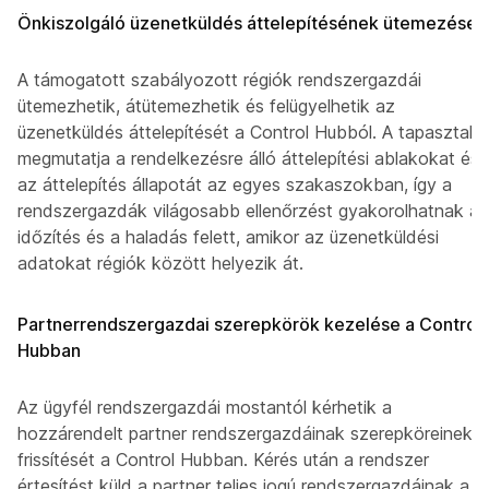
Önkiszolgáló üzenetküldés áttelepítésének ütemezése
A támogatott szabályozott régiók rendszergazdái
ütemezhetik, átütemezhetik és felügyelhetik az
üzenetküldés áttelepítését a Control Hubból. A tapasztalat
megmutatja a rendelkezésre álló áttelepítési ablakokat és
az áttelepítés állapotát az egyes szakaszokban, így a
rendszergazdák világosabb ellenőrzést gyakorolhatnak az
időzítés és a haladás felett, amikor az üzenetküldési
adatokat régiók között helyezik át.
Partnerrendszergazdai szerepkörök kezelése a Control
Hubban
Az ügyfél rendszergazdái mostantól kérhetik a
hozzárendelt partner rendszergazdáinak szerepköreinek
frissítését a Control Hubban. Kérés után a rendszer
értesítést küld a partner teljes jogú rendszergazdáinak a