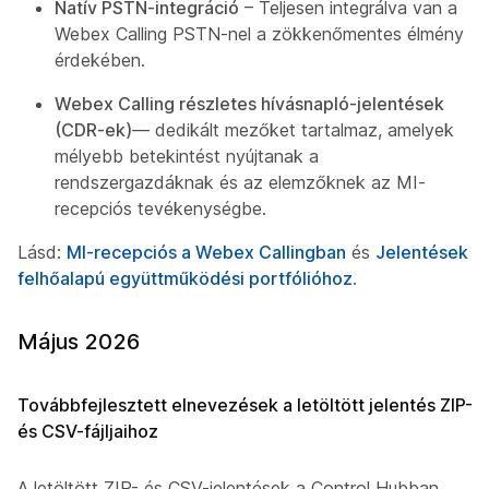
Natív PSTN-integráció
– Teljesen integrálva van a
Webex Calling PSTN-nel a zökkenőmentes élmény
érdekében.
Webex Calling részletes hívásnapló-jelentések
(CDR-ek)
— dedikált mezőket tartalmaz, amelyek
mélyebb betekintést nyújtanak a
rendszergazdáknak és az elemzőknek az MI-
recepciós tevékenységbe.
Lásd:
MI-recepciós a Webex Callingban
és
Jelentések a
felhőalapú együttműködési portfólióhoz
.
Május 2026
Továbbfejlesztett elnevezések a letöltött jelentés ZIP-
és CSV-fájljaihoz
A letöltött ZIP- és CSV-jelentések a Control Hubban