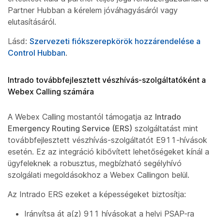
Partner Hubban a kérelem jóváhagyásáról vagy
elutasításáról.
Lásd:
Szervezeti fiókszerepkörök hozzárendelése a
Control Hubban
.
Intrado továbbfejlesztett vészhívás-szolgáltatóként a
Webex Calling számára
A Webex Calling mostantól támogatja az
Intrado
Emergency Routing Service (ERS)
szolgáltatást mint
továbbfejlesztett vészhívás-szolgáltatót E911-hívások
esetén. Ez az integráció kibővített lehetőségeket kínál az
ügyfeleknek a robusztus, megbízható segélyhívó
szolgálati megoldásokhoz a Webex Callingon belül.
Az Intrado ERS ezeket a képességeket biztosítja:
Irányítsa át a(z) 911 hívásokat a helyi PSAP-ra