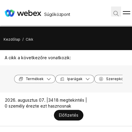
Súgóközpont
Kezdőlap
/
Cikk
A cikk a következőre vonatkozik:
Termékek
Iparágak
Szerepkörök
2026. augusztus 07. |
3418 megtekintés |
0 személy érezte ezt hasznosnak
Előfizetés