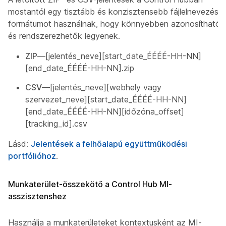
mostantól egy tisztább és konzisztensebb fájlelnevezési
formátumot használnak, hogy könnyebben azonosíthatók
és rendszerezhetők legyenek.
ZIP
—[jelentés_neve][start_date_ÉÉÉÉ-HH-NN]
[end_date_ÉÉÉÉ-HH-NN].zip
CSV
—[jelentés_neve][webhely vagy
szervezet_neve][start_date_ÉÉÉÉ-HH-NN]
[end_date_ÉÉÉÉ-HH-NN][időzóna_offset]
[tracking_id].csv
Lásd:
Jelentések a felhőalapú együttműködési
portfólióhoz
.
Munkaterület-összekötő a Control Hub MI-
asszisztenshez
Használja a munkaterületeket kontextusként az MI-