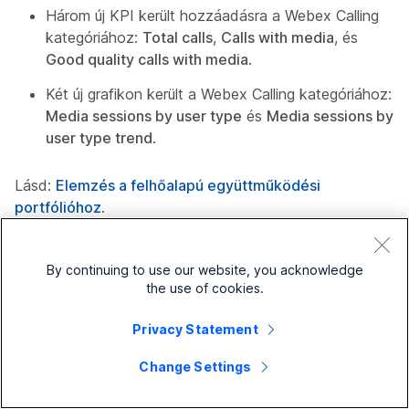
Három új KPI került hozzáadásra a Webex Calling
kategóriához:
Total calls
,
Calls with media
, és
Good quality calls with media
.
Két új grafikon került a Webex Calling kategóriához:
Media sessions by user type
és
Media sessions by
user type trend
.
Lásd:
Elemzés a felhőalapú együttműködési
portfólióhoz
.
Elavult Webex Calling widgetek az egyéni
By continuing to use our website, you acknowledge
elemzésekben
the use of cookies.
A(z)
Hívásaktivitás
és a(z)
Hívásminőség
widgetek
Privacy Statement
elavultak az egyéni elemzésekben. Ha ezek a widgetek
Change Settings
egy egyéni elemzési irányítópultra lettek rögzítve, a
rendszer automatikusan felváltja őket a
Calling Media