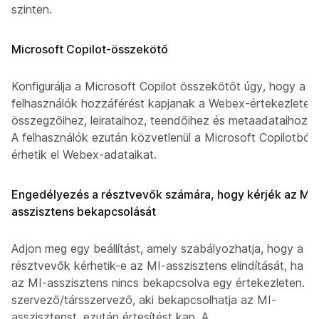
szinten.
Microsoft Copilot-összekötő
Konfigurálja a Microsoft Copilot összekötőt úgy, hogy a
felhasználók hozzáférést kapjanak a Webex-értekezletek
összegzőihez, leirataihoz, teendőihez és metaadataihoz.
A felhasználók ezután közvetlenül a Microsoft Copilotból
érhetik el Webex-adataikat.
Engedélyezés a résztvevők számára, hogy kérjék az MI-
asszisztens bekapcsolását
Adjon meg egy beállítást, amely szabályozhatja, hogy a
résztvevők kérhetik-e az MI-asszisztens elindítását, ha
az MI-asszisztens nincs bekapcsolva egy értekezleten. A
szervező/társszervező, aki bekapcsolhatja az MI-
asszisztenst, ezután értesítést kap. A