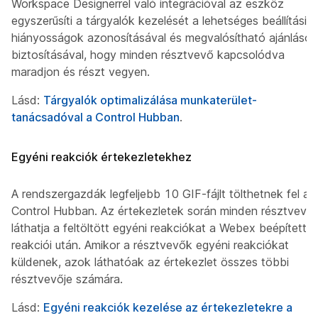
Workspace Designerrel való integrációval az eszköz
egyszerűsíti a tárgyalók kezelését a lehetséges beállítási
hiányosságok azonosításával és megvalósítható ajánlások
biztosításával, hogy minden résztvevő kapcsolódva
maradjon és részt vegyen.
Lásd:
Tárgyalók optimalizálása munkaterület-
tanácsadóval a Control Hubban
.
Egyéni reakciók értekezletekhez
A rendszergazdák legfeljebb 10 GIF-fájlt tölthetnek fel a
Control Hubban. Az értekezletek során minden résztvevő
láthatja a feltöltött egyéni reakciókat a Webex beépített
reakciói után. Amikor a résztvevők egyéni reakciókat
küldenek, azok láthatóak az értekezlet összes többi
résztvevője számára.
Lásd:
Egyéni reakciók kezelése az értekezletekre a