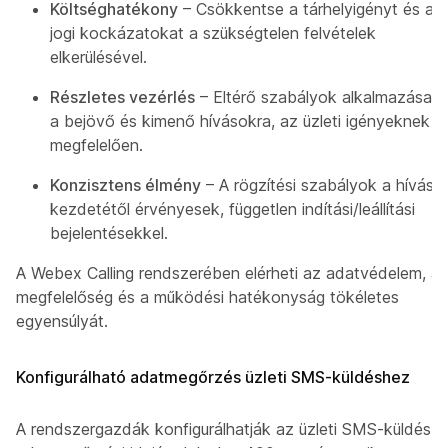
Költséghatékony
– Csökkentse a tárhelyigényt és a
jogi kockázatokat a szükségtelen felvételek
elkerülésével.
Részletes vezérlés
– Eltérő szabályok alkalmazása
a bejövő és kimenő hívásokra, az üzleti igényeknek
megfelelően.
Konzisztens élmény
– A rögzítési szabályok a hívás
kezdetétől érvényesek, független indítási/leállítási
bejelentésekkel.
A Webex Calling rendszerében elérheti az adatvédelem, a
megfelelőség és a működési hatékonyság tökéletes
egyensúlyát.
Konfigurálható adatmegőrzés üzleti SMS-küldéshez
A rendszergazdák konfigurálhatják az üzleti SMS-küldés