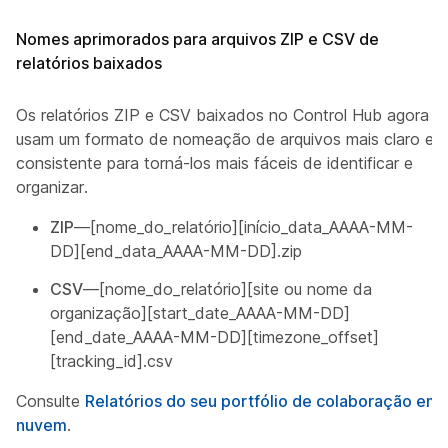
Nomes aprimorados para arquivos ZIP e CSV de
relatórios baixados
Os relatórios ZIP e CSV baixados no Control Hub agora
usam um formato de nomeação de arquivos mais claro e
consistente para torná-los mais fáceis de identificar e
organizar.
ZIP
—[nome_do_relatório][início_data_AAAA-MM-
DD][end_data_AAAA-MM-DD].zip
CSV
—[nome_do_relatório][site ou nome da
organização][start_date_AAAA-MM-DD]
[end_date_AAAA-MM-DD][timezone_offset]
[tracking_id].csv
Consulte
Relatórios do seu portfólio de colaboração em
nuvem
.