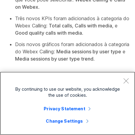
on Webex
.
Três novos KPIs foram adicionados à categoria do
Webex Calling:
Total calls
,
Calls with media
, e
Good quality calls with media
.
Dois novos gráficos foram adicionados à categoria
do Webex Calling:
Media sessions by user type
e
Media sessions by user type trend
.
Consulte
Análise do seu portfólio de colaboração em
nuvem
.
By continuing to use our website, you acknowledge
the use of cookies.
Widgets descontinuados do Webex Calling na análise
personalizada
Privacy Statement
Os widgets
Engajamento de chamadas
Change Settings
e
Qualidade de
chamadas
foram descontinuados na análise