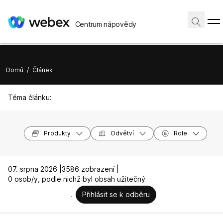
Centrum nápovědy
Domů
/
Článek
Téma článku:
Produkty
Odvětví
Role
07. srpna 2026 |
3586 zobrazení |
0 osob/y, podle nichž byl obsah užitečný
Přihlásit se k odběru