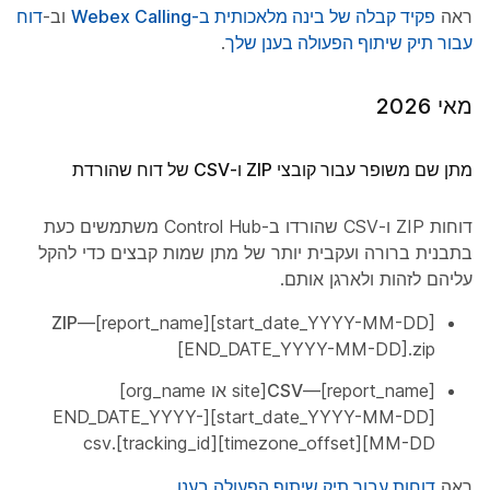
ראה
פקיד קבלה של בינה מלאכותית ב-Webex Calling
וב-
דוחות
עבור תיק שיתוף הפעולה בענן שלך
.
מאי 2026
מתן שם משופר עבור קובצי ZIP ו-CSV של דוח שהורדת
דוחות ZIP ו-CSV שהורדו ב-Control Hub משתמשים כעת
בתבנית ברורה ועקבית יותר של מתן שמות קבצים כדי להקל
עליהם לזהות ולארגן אותם.
ZIP
—[report_name][start_date_YYYY-MM-DD]
[END_DATE_YYYY-MM-DD].zip
CSV
—[report_name][site או org_name]
[start_date_YYYY-MM-DD][END_DATE_YYYY-
MM-DD][timezone_offset][tracking_id].csv
ראה
דוחות עבור תיק שיתוף הפעולה בענן
.