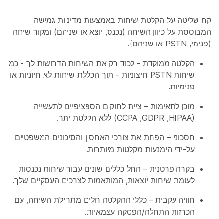
קח שליטה על הקלטת שיחות באמצעות מדיניות גמישה
המבוססת על כיוון השיחה (נכנס, יוצא או שניהם) ומקור שיחה
(פנימי, PSTN או שניהם).
הקלטה ממוקדת
- לכוד רק את השיחות הדרושות לך - כמו
שיחות PSTN חיצוניות - תוך הכללת שיחות לא חיוניות או
פנימיות.
מוכן לתאימות
– ציית לחוקים הספציפיים לתעשייה
(HIPAA‏, GDPR‏, CCPA) ללא הקלטת יתר.
חסכוני
– הפחת את צורכי האחסון והסיכונים המשפטיים
על-ידי הימנעות מקלטות מיותרות.
בקרה פרטנית
– החל כללים שונים עבור שיחות נכנסות
לעומת שיחות יוצאות, המותאמות לצרכים העסקיים שלך.
חוויה עקבית
– כללי ההקלטה חלים מתחילת השיחה, עם
הכרזות התחלה/הפסקה עצמאיות.