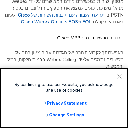
מספקי שיחות במכשירים ניידים המאושרים על-ידי Webex.
מנהלי מערכת יכולים למצוא את הספקים הרלוונטיים בקטע
PSTN ב-
תחילת העבודה עם תוכניות השיחות של Cisco
. לעיונך,
ראה כאן לקבלת
EOL ו-EOS עבור Cisco Webex Go
.
הגדרות מכשיר דינמי - Cisco MPP
באפשרותך לקבוע תצורה של הגדרות עבור מגוון רחב של
מכשירים נתמכים על-ידי Webex Calling ברמות הלקוח, המיקום
והמכשיר.
שיחות חירום: E911 מפת Wiremap
By continuing to use our website, you acknowledge
the use of cookies.
Webex Calling מציג שירות מיקום מקומי עבור יכולות שיחות
Privacy Statement
חירום משופרות בהתאם לחוק קארי ולחוק ריי באום.
Change Settings
דוח מצב קישוריות Webex Calling בנקודות קצה של Webex
Calling