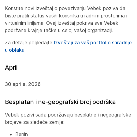
Koristite novi izveštaj o povezivanju Vebek poziva da
biste pratili status vaših korisnika u radnim prostorima i
virtuelnim linijama. Ovaj izveštaj pokriva sve Vebek
podržane krajnje tačke u celoj vašoj organizaciji.
Za detalje pogledajte
Izveštaji za vaš portfolio saradnje
u oblaku
April
30 aprila, 2026
Besplatan i ne-geografski broj podrška
Vebek pozivi sada podržavaju besplatne i negeografske
brojeve za sledeće zemlje:
Benin