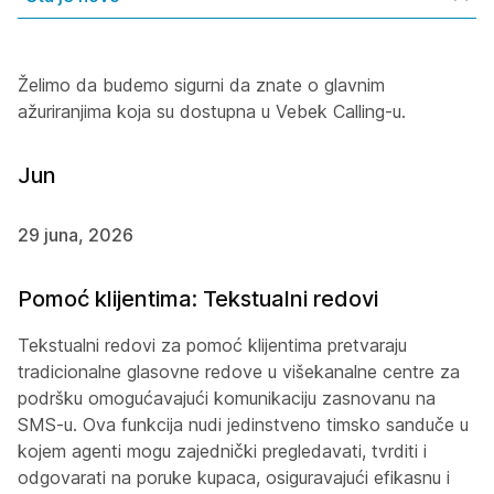
Želimo da budemo sigurni da znate o glavnim
ažuriranjima koja su dostupna u Vebek Calling-u.
Jun
29 juna, 2026
Pomoć klijentima: Tekstualni redovi
Tekstualni redovi za pomoć klijentima pretvaraju
tradicionalne glasovne redove u višekanalne centre za
podršku omogućavajući komunikaciju zasnovanu na
SMS-u. Ova funkcija nudi jedinstveno timsko sanduče u
kojem agenti mogu zajednički pregledavati, tvrditi i
odgovarati na poruke kupaca, osiguravajući efikasnu i