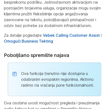
besprekornu podršku. Jednostavnom aktivacijom na
postojećim brojevima usluga, organizacije mogu svojim
klijentima pružiti fleksibilnije opcije angažovanja
zasnovane na tekstu, poboljšavajući pristupačnost i
odziv bez potrebe za dodatnom infrastrukturom.
Za detalje pogledajte
Vebek Calling Customer Assist
i
Omogući Business Tekting
Poboljšano spremište najava
Ova funkcija trenutno nije dostupna u
odabranim evropskim regionima. Aktivno
radimo na vraćanju pune funkcionalnosti.
Ova osobina uvodi mogućnost pregleda i preuzimanja
audio fajlova koji su smešteni u Spremištu Najava.