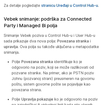
Za detalje pogledajte
stranicu Uređaji u Control Hub-u
.
Vebek snimanje: podrška za Connected
Party i Managed Bi polja
Snimanje Vebek poziva u Control Hub-u i User Hub-u
sada prikazuje dva nova polja:
Povezana stranka
i
upravlja.
Ova polja su takođe uključena u metapodatke
snimanja.
Polje
Povezana stranka
identifikuje ko je
odgovorio na poziv, koji se može razlikovati od
pozvane stranke. Na primer, ako je PSTN poziv
Johnu (pozvanoj strani) preusmeren na govornu
poštu, sistem govorne pošte se pojavljuje kao
povezana strana.
Polje
Upravlja pokazuje
ko je odgovorio na poziv
na zajedničkoj ili virtuelnoj liniji kada nije vlasnik