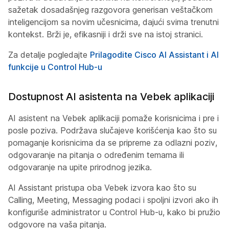
sažetak dosadašnjeg razgovora generisan veštačkom
inteligencijom sa novim učesnicima, dajući svima trenutni
kontekst. Brži je, efikasniji i drži sve na istoj stranici.
Za detalje pogledajte
Prilagodite Cisco AI Assistant i AI
funkcije u Control Hub-u
Dostupnost AI asistenta na Vebek aplikaciji
AI asistent na Vebek aplikaciji pomaže korisnicima i pre i
posle poziva. Podržava slučajeve korišćenja kao što su
pomaganje korisnicima da se pripreme za odlazni poziv,
odgovaranje na pitanja o određenim temama ili
odgovaranje na upite prirodnog jezika.
AI Assistant pristupa oba Vebek izvora kao što su
Calling, Meeting, Messaging podaci i spoljni izvori ako ih
konfiguriše administrator u Control Hub-u, kako bi pružio
odgovore na vaša pitanja.