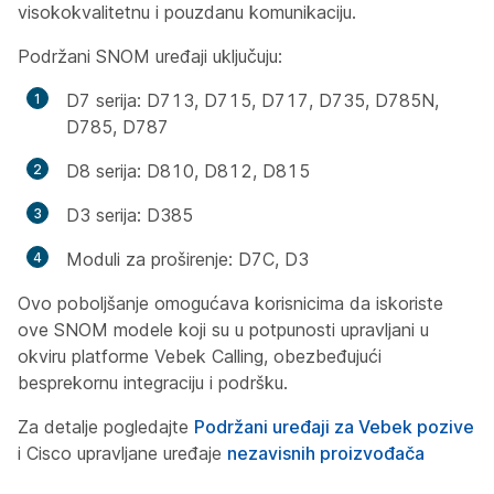
visokokvalitetnu i pouzdanu komunikaciju.
Podržani SNOM uređaji uključuju:
D7 serija: D713, D715, D717, D735, D785N,
D785, D787
D8 serija: D810, D812, D815
D3 serija: D385
Moduli za proširenje: D7C, D3
Ovo poboljšanje omogućava korisnicima da iskoriste
ove SNOM modele koji su u potpunosti upravljani u
okviru platforme Vebek Calling, obezbeđujući
besprekornu integraciju i podršku.
Za detalje pogledajte
Podržani uređaji za Vebek pozive
i Cisco upravljane uređaje
nezavisnih proizvođača