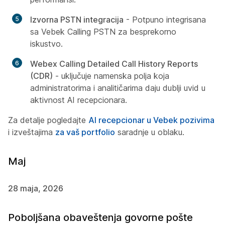
Izvorna PSTN integracija
- Potpuno integrisana
sa Vebek Calling PSTN za besprekorno
iskustvo.
Webex Calling Detailed Call History Reports
(CDR)
- uključuje namenska polja koja
administratorima i analitičarima daju dublji uvid u
aktivnost AI recepcionara.
Za detalje pogledajte
AI recepcionar u Vebek pozivima
i izveštajima
za vaš portfolio
saradnje u oblaku.
Maj
28 maja, 2026
Poboljšana obaveštenja govorne pošte