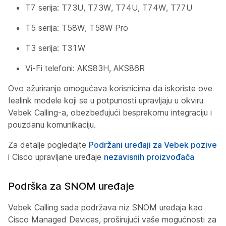
T7 serija: T73U, T73W, T74U, T74W, T77U
T5 serija: T58W, T58W Pro
T3 serija: T31W
Vi-Fi telefoni: AKS83H, AKS86R
Ovo ažuriranje omogućava korisnicima da iskoriste ove
Iealink modele koji se u potpunosti upravljaju u okviru
Vebek Calling-a, obezbeđujući besprekornu integraciju i
pouzdanu komunikaciju.
Za detalje pogledajte
Podržani uređaji za Vebek pozive
i Cisco upravljane uređaje
nezavisnih proizvođača
Podrška za SNOM uređaje
Vebek Calling sada podržava niz SNOM uređaja kao
Cisco Managed Devices, proširujući vaše mogućnosti za