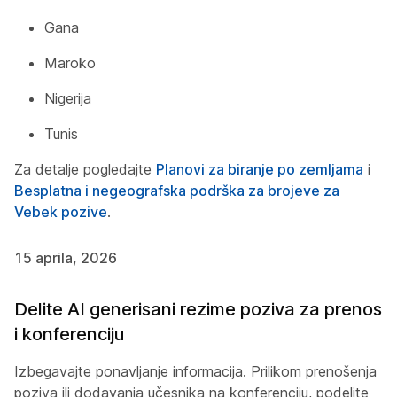
Gana
Maroko
Nigerija
Tunis
Za detalje pogledajte
Planovi za biranje po zemljama
i
Besplatna i negeografska podrška za brojeve za
Vebek pozive
.
15 aprila, 2026
Delite AI generisani rezime poziva za prenos
i konferenciju
Izbegavajte ponavljanje informacija. Prilikom prenošenja
poziva ili dodavanja učesnika na konferenciju, podelite