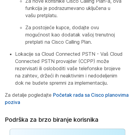
Za nove korisnike Cisco Calling Plan-a, ova
funkcija je podrazumevano uključena u
vašu pretplatu.
Za postojeće kupce, dodajte ovu
mogućnost kao dodatak vašoj trenutnoj
pretplati na Cisco Calling Plan.
Lokacije sa Cloud Connected PSTN - Vaš Cloud
Connected PSTN provajder (CCPP) može
rezervisati ili osloboditi vaše telefonske brojeve
na zahtev, držeći ih neaktivnim i nedodeljenim
dok ne budete spremni za implementaciju.
Za detalje pogledajte
Početak rada sa Cisco planovima
poziva
Podrška za brzo biranje korisnika