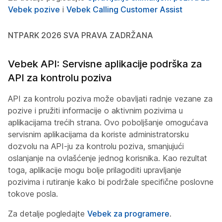
Vebek pozive
i
Vebek Calling Customer Assist
NTPARK 2026 SVA PRAVA ZADRŽANA
Vebek API: Servisne aplikacije podrška za
API za kontrolu poziva
API za kontrolu poziva može obavljati radnje vezane za
pozive i pružiti informacije o aktivnim pozivima u
aplikacijama trećih strana. Ovo poboljšanje omogućava
servisnim aplikacijama da koriste administratorsku
dozvolu na API-ju za kontrolu poziva, smanjujući
oslanjanje na ovlašćenje jednog korisnika. Kao rezultat
toga, aplikacije mogu bolje prilagoditi upravljanje
pozivima i rutiranje kako bi podržale specifične poslovne
tokove posla.
Za detalje pogledajte
Vebek za programere
.