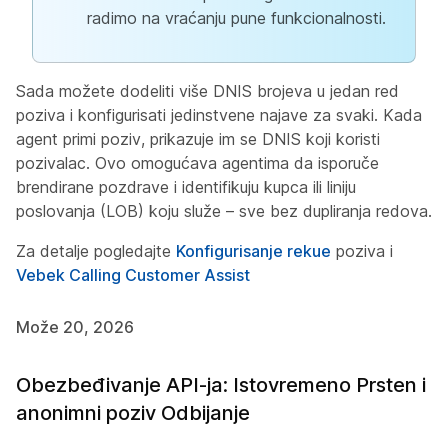
radimo na vraćanju pune funkcionalnosti.
Sada možete dodeliti više DNIS brojeva u jedan red
poziva i konfigurisati jedinstvene najave za svaki. Kada
agent primi poziv, prikazuje im se DNIS koji koristi
pozivalac. Ovo omogućava agentima da isporuče
brendirane pozdrave i identifikuju kupca ili liniju
poslovanja (LOB) koju služe – sve bez dupliranja redova.
Za detalje pogledajte
Konfigurisanje rekue
poziva i
Vebek Calling Customer Assist
Može 20, 2026
Obezbeđivanje API-ja: Istovremeno Prsten i
anonimni poziv Odbijanje