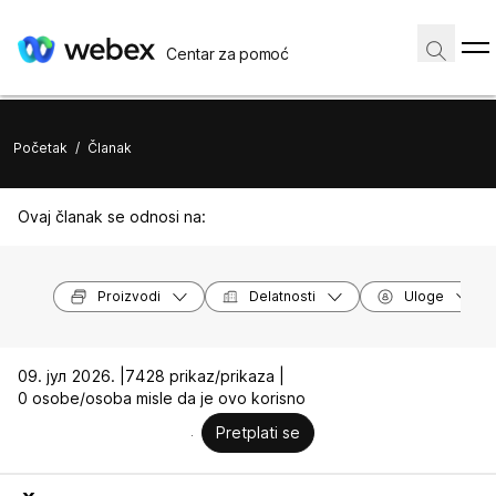
Centar za pomoć
Početak
/
Članak
Ovaj članak se odnosi na:
Proizvodi
Delatnosti
Uloge
09. јул 2026. |
7428 prikaz/prikaza |
0 osobe/osoba misle da je ovo korisno
Pretplati se