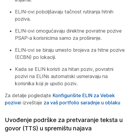
ELIN-ovi poboljšavaju tačnost rutiranja hitnih
poziva.
ELIN-ovi omogućavaju direktne povratne pozive
PSAP-a korisnicima samo za proširenje.
ELIN-ovi se biraju umesto brojeva za hitne pozive
(ECBN) po lokaciji.
Kada se ELIN koristi za hitan poziv, povratni
pozivi na ELINs automatski usmeravaju na
korisnika koji je uputio poziv.
Za detalje pogledajte
Konfigurišite ELIN za Vebek
pozive
i izveštaje
za vaš portfolio saradnje u oblaku
Uvođenje podrške za pretvaranje teksta u
govor (TTS) u spremištu najava