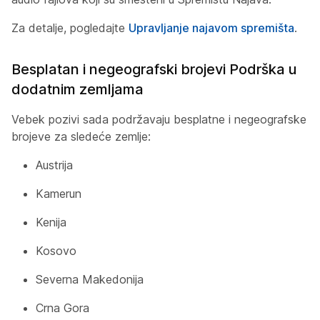
Za detalje, pogledajte
Upravljanje najavom spremišta
.
Besplatan i negeografski brojevi Podrška u
dodatnim zemljama
Vebek pozivi sada podržavaju besplatne i negeografske
brojeve za sledeće zemlje:
Austrija
Kamerun
Kenija
Kosovo
Severna Makedonija
Crna Gora