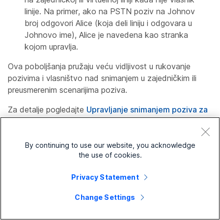
linije. Na primer, ako na PSTN poziv na Johnov
broj odgovori Alice (koja deli liniju i odgovara u
Johnovo ime), Alice je navedena kao stranka
kojom upravlja.
Ova poboljšanja pružaju veću vidljivost u rukovanje
pozivima i vlasništvo nad snimanjem u zajedničkim ili
preusmerenim scenarijima poziva.
Za detalje pogledajte
Upravljanje snimanjem poziva za
Vebek pozive
.
By continuing to use our website, you acknowledge
Poboljšanje usklađenosti: Native Call
the use of cookies.
Recordings je dostupan u eDiscoveri
Privacy Statement
Native snimci poziva i transkripti su sada integrisani u
eDiscoveri Search and Extraction kontrolnu tablu. Ovo
Change Settings
poboljšanje vam omogućava da pretražujete, filtrirate i
generišete sveobuhvatne izveštaje za sadržaj Vebek