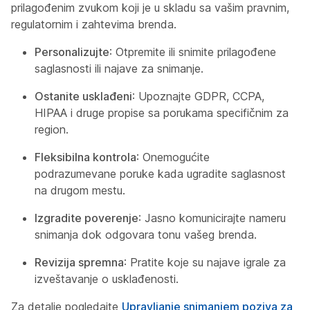
prilagođenim zvukom koji je u skladu sa vašim pravnim,
regulatornim i zahtevima brenda.
Personalizujte
: Otpremite ili snimite prilagođene
saglasnosti ili najave za snimanje.
Ostanite usklađeni
: Upoznajte GDPR, CCPA,
HIPAA i druge propise sa porukama specifičnim za
region.
Fleksibilna kontrola
: Onemogućite
podrazumevane poruke kada ugradite saglasnost
na drugom mestu.
Izgradite poverenje
: Jasno komunicirajte nameru
snimanja dok odgovara tonu vašeg brenda.
Revizija spremna
: Pratite koje su najave igrale za
izveštavanje o usklađenosti.
Za detalje pogledajte
Upravljanje snimanjem poziva za