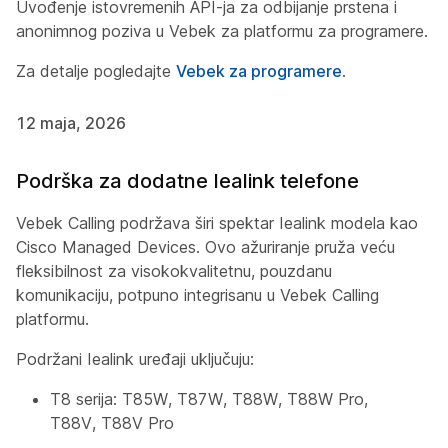
Uvođenje istovremenih API-ja za odbijanje prstena i
anonimnog poziva u Vebek za platformu za programere.
Za detalje pogledajte
Vebek za programere
.
12 maja, 2026
Podrška za dodatne Iealink telefone
Vebek Calling podržava širi spektar Iealink modela kao
Cisco Managed Devices. Ovo ažuriranje pruža veću
fleksibilnost za visokokvalitetnu, pouzdanu
komunikaciju, potpuno integrisanu u Vebek Calling
platformu.
Podržani Iealink uređaji uključuju:
T8 serija: T85W, T87W, T88W, T88W Pro,
T88V, T88V Pro