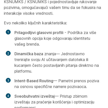
KSNUMKS / KSNUMKS i pojednostavljuje rukovanje
pozivima, omogućavajući vašem timu da se fokusira na
interakcije visoke vrednosti.
Evo nekoliko ključnih karakteristika:
Prilagodljivi glasovni profili
- Podrška za više
glasovnih opcija koje odgovaraju identitetu
vašeg brenda.
Dinamička baza
znanja— Jednostavno
trenirajte svoju AI učitavanjem datoteka ili
kucanjem često postavljanih pitanja direktno na
platformu.
Intent-Based Routing
— Pametni prenos poziva
na osnovu specifične namere pozivaoca.
Sveobuhvatni izveštaj
— Pristup zbirnom
izveštaju za praćenje korišćenja i optimizaciju
performansi.