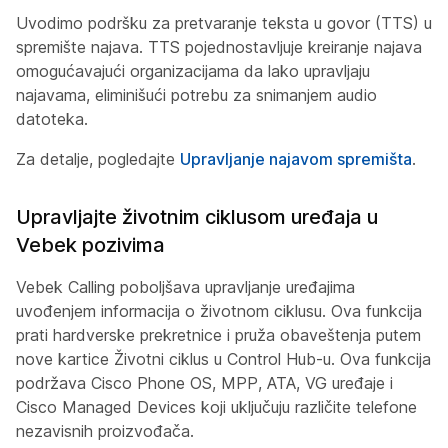
Uvodimo podršku za pretvaranje teksta u govor (TTS) u
spremište najava. TTS pojednostavljuje kreiranje najava
omogućavajući organizacijama da lako upravljaju
najavama, eliminišući potrebu za snimanjem audio
datoteka.
Za detalje, pogledajte
Upravljanje najavom spremišta
.
Upravljajte životnim ciklusom uređaja u
Vebek pozivima
Vebek Calling poboljšava upravljanje uređajima
uvođenjem informacija o životnom ciklusu. Ova funkcija
prati hardverske prekretnice i pruža obaveštenja putem
nove kartice Životni ciklus u Control Hub-u. Ova funkcija
podržava Cisco Phone OS, MPP, ATA, VG uređaje i
Cisco Managed Devices koji uključuju različite telefone
nezavisnih proizvođača.