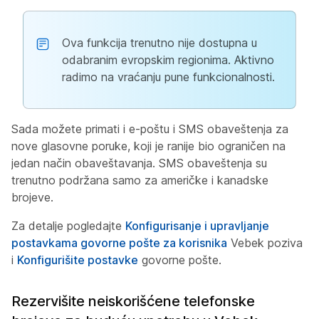
Ova funkcija trenutno nije dostupna u
odabranim evropskim regionima. Aktivno
radimo na vraćanju pune funkcionalnosti.
Sada možete primati i e-poštu i SMS obaveštenja za
nove glasovne poruke, koji je ranije bio ograničen na
jedan način obaveštavanja. SMS obaveštenja su
trenutno podržana samo za američke i kanadske
brojeve.
Za detalje pogledajte
Konfigurisanje i upravljanje
postavkama govorne pošte za korisnika
Vebek poziva
i
Konfigurišite postavke
govorne pošte.
Rezervišite neiskorišćene telefonske