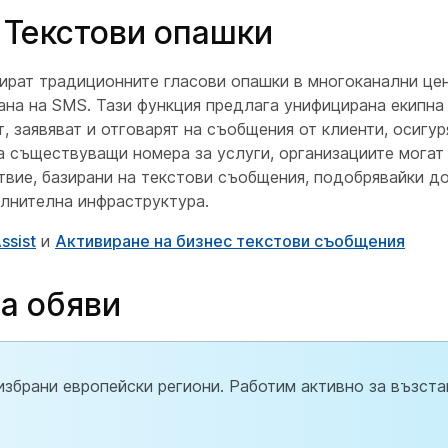
 Текстови опашки
мират традиционните гласови опашки в многоканални це
ана на SMS. Тази функция предлага унифицирана екипна
 заявяват и отговарят на съобщения от клиенти, осигур
 съществуващи номера за услуги, организациите могат
твие, базирани на текстови съобщения, подобрявайки д
ълнителна инфраструктура.
ssist
и
Активиране на бизнес текстови съобщения
а обяви
 избрани европейски региони. Работим активно за възст