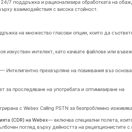
я 24/7 поддръжка и рационализира обработката на обаж
върху взаимодействия с висока стойност.
ръжка на множество гласови опции, които да съответ
оя изкуствен интелект, като качвате файлове или въве
— Интелигентно прехвърляне на повиквания въз основа
т за проследяване на употребата и оптимизиране на
рирана с Webex Calling PSTN за безпроблемно изживява
ията (CDR) на Webex
— включва специални полета, коит
ълбочен поглед върху дейността на рецепционистите с 