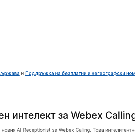
 държава
и
Поддръжка на безплатни и негеографски но
н интелект за Webex Callin
овия AI Receptionist за Webex Calling. Това интелигент