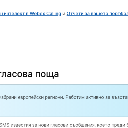
н интелект в Webex Calling
и
Отчети за вашето портфол
гласова поща
 избрани европейски региони. Работим активно за възст
 SMS известия за нови гласови съобщения, което преди