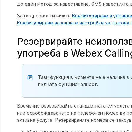
до един метод за известяване. SMS известията 
За подробности вижте
Конфигуриране и управле
Конфигуриране на вашите настройки за гласова
Резервирайте неизполз
употреба в Webex Callin
Тази функция в момента не е налична в
пълната функционалност.
Временно резервирайте стандартната си услуга 
или освобождаването на телефонен номер ви по
активна услуга. Резервираните номера се таксув
Местоположения с план за обаждания на C