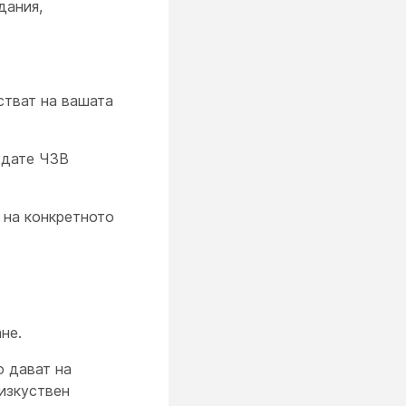
дания,
стват на вашата
ждате ЧЗВ
 на конкретното
не.
о дават на
изкуствен