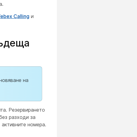
а.
ebex Calling
и
бъдеща
ановяване на
нта. Резервирането
без разходи за
 активните номера.