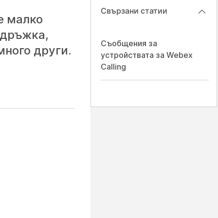
Свързани статии
е малко
ддръжка,
Съобщения за
много други.
устройствата за Webex
Calling