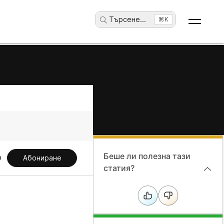
Търсене
...
⌘K
Беше ли полезна тази
Абониране
статия?