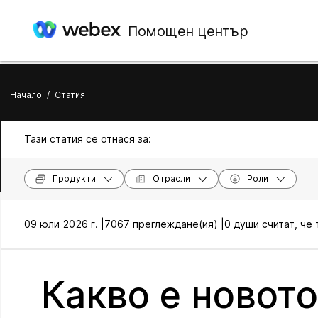
Помощен център
Начало
/
Статия
Тази статия се отнася за:
Продукти
Отрасли
Роли
09 юли 2026 г. |
7067 преглеждане(ия) |
0 души считат, че
Какво е новото