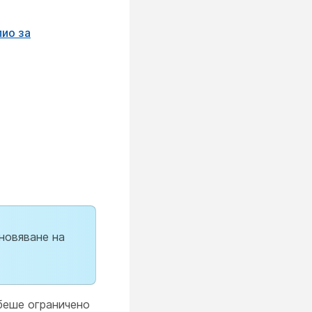
ио за
ановяване на
 беше ограничено