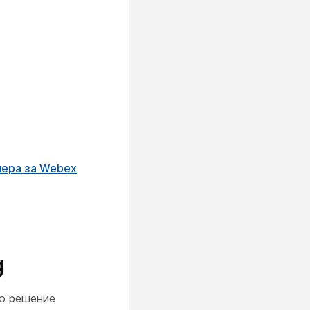
мера за Webex
g
но решение