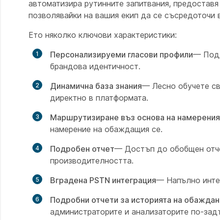
автоматизира рутинните запитвания, предостав
позволявайки на вашия екип да се съсредоточи 
Ето няколко ключови характеристики:
Персонализируеми гласови профили
— Подд
брандова идентичност.
Динамична база знания
— Лесно обучете св
директно в платформата.
Маршрутизиране въз основа на намерения
намерение на обаждащия се.
Подробен отчет
— Достъп до обобщен отче
производителността.
Вградена PSTN интеграция
— Напълно интег
Подробни отчети за историята на обаждан
администраторите и анализаторите по-зад