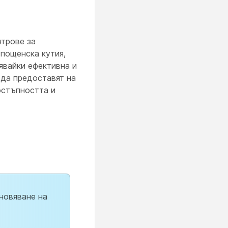
нтрове за
 пощенска кутия,
явайки ефективна и
 да предоставят на
остъпността и
ановяване на