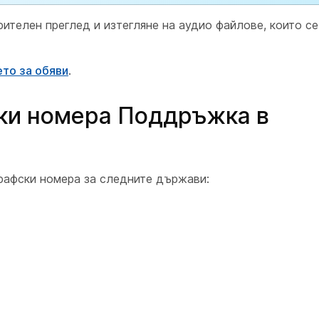
телен преглед и изтегляне на аудио файлове, които се
то за обяви
.
ски номера Поддръжка в
графски номера за следните държави: