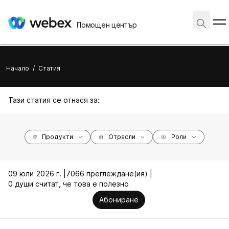
Помощен център
Начало
/
Статия
Тази статия се отнася за:
Продукти
Отрасли
Роли
09 юли 2026 г. |
7066 преглеждане(ия) |
0 души считат, че това е полезно
Абониране