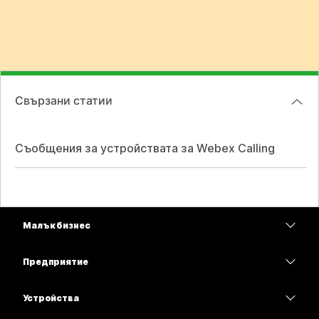
Свързани статии
Съобщения за устройствата за Webex Calling
Малък бизнес
Цени
Предприятие
Приложение Webex
Webex Suite
Устройства
Срещи
Calling