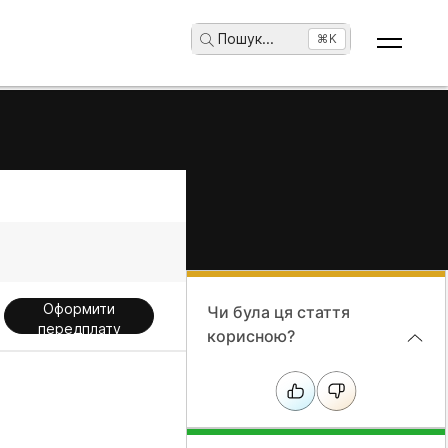
Пошук
...
⌘K
Оформити
Чи була ця стаття
передплату
корисною?