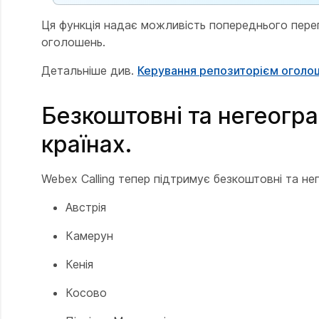
Ця функція надає можливість попереднього перег
оголошень.
Детальніше див.
Керування репозиторієм оголо
Безкоштовні та негеогра
країнах.
Webex Calling тепер підтримує безкоштовні та нег
Австрія
Камерун
Кенія
Косово