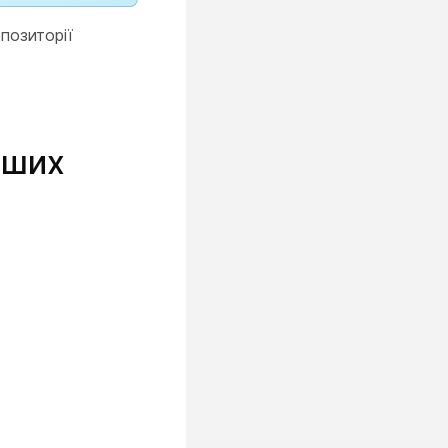
позиторії
нших