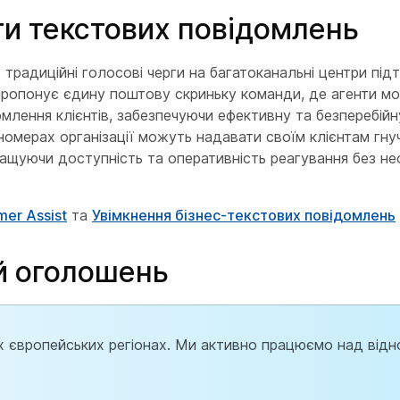
ги текстових повідомлень
 традиційні голосові черги на багатоканальні центри під
 пропонує єдину поштову скриньку команди, де агенти м
омлення клієнтів, забезпечуючи ефективну та безперебійн
номерах організації можуть надавати своїм клієнтам гнуч
ращуючи доступність та оперативність реагування без не
mer Assist
та
Увімкнення бізнес-текстових повідомлень
й оголошень
их європейських регіонах. Ми активно працюємо над від