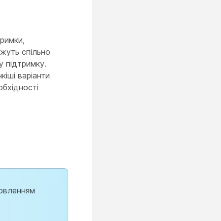
тримки,
ожуть спільно
у підтримку.
кіші варіанти
обхідності
новленням