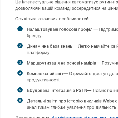
Це інтелектуальне рішення автоматизує рутинні з
дозволяючи вашій команді зосередитися на цінни
Ось кілька ключових особливостей:
Налаштовувані голосові профілі
— Підтримка
бренду.
Динамічна база знань
— Легко навчайте сві
платформу.
Маршрутизація на основі намірів
— Розумна
Комплексний звіт
— Отримайте доступ до зв
продуктивності.
Вбудована інтеграція з PSTN
— Повністю інт
Детальні звіти про історію викликів Webex 
аналітикам глибше уявлення про діяльність 
Докладніше див.
Адміністратор зі штучним інте