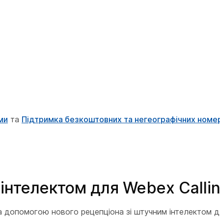
ми
та
Підтримка безкоштовних та негеографічних номе
інтелектом для Webex Calli
а допомогою нового рецепціона зі штучним інтелектом дл