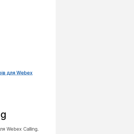
рів для Webex
ng
я Webex Calling.