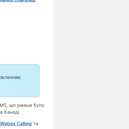
новленням
SMS, що раніше було
а Канаді.
Webex Calling
та