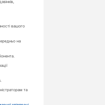
звінків,
чності вашого
середньо на
бонента.
ації
.
іністраторам та
арної співпраці
.