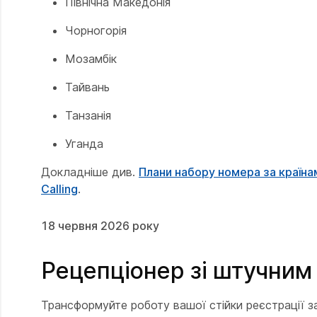
Північна Македонія
Чорногорія
Мозамбік
Тайвань
Танзанія
Уганда
Докладніше див.
Плани набору номера за країна
Calling
.
18 червня 2026 року
Рецепціонер зі штучним 
Трансформуйте роботу вашої стійки реєстрації з