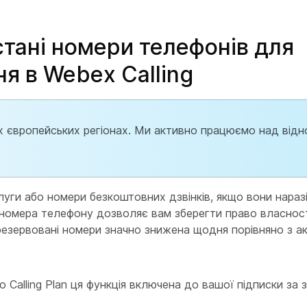
тані номери телефонів для
я в Webex Calling
их європейських регіонах. Ми активно працюємо над від
ги або номери безкоштовних дзвінків, якщо вони наразі
 номера телефону дозволяє вам зберегти право власност
зарезервовані номери значно знижена щодня порівняно з 
o Calling Plan ця функція включена до вашої підписки за