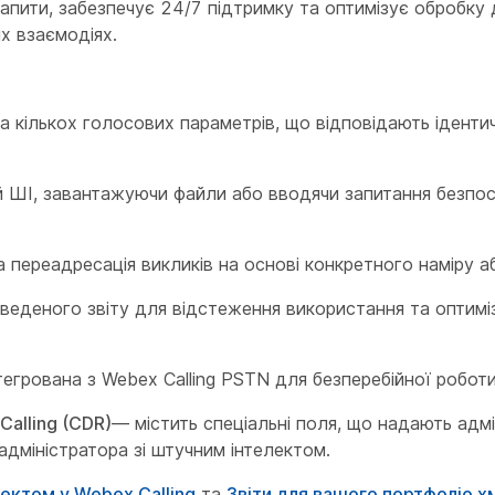
апити, забезпечує 24/7 підтримку та оптимізує обробку д
х взаємодіях.
 кількох голосових параметрів, що відповідають іденти
й ШІ, завантажуючи файли або вводячи запитання безпо
 переадресація викликів на основі конкретного наміру а
еденого звіту для відстеження використання та оптиміз
егрована з Webex Calling PSTN для безперебійної роботи
Calling (CDR)
— містить спеціальні поля, що надають адм
адміністратора зі штучним інтелектом.
лектом у Webex Calling
та
Звіти для вашого портфоліо хм