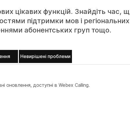
ових цікавих функцій. Знайдіть час, 
стями підтримки мов і регіональних 
еннями абонентських груп тощо.
ення
Невирішені проблеми
і оновлення, доступні в Webex Calling.