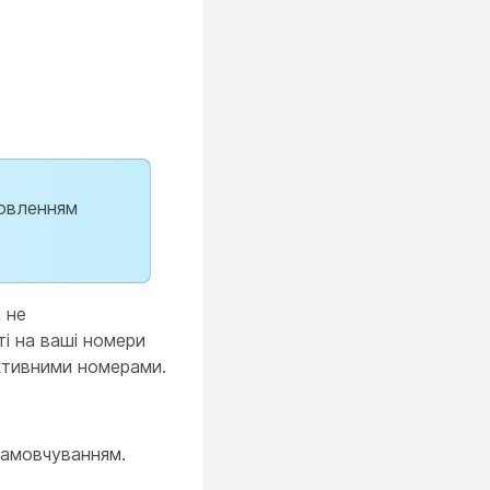
новленням
 не
і на ваші номери
активними номерами.
 замовчуванням.