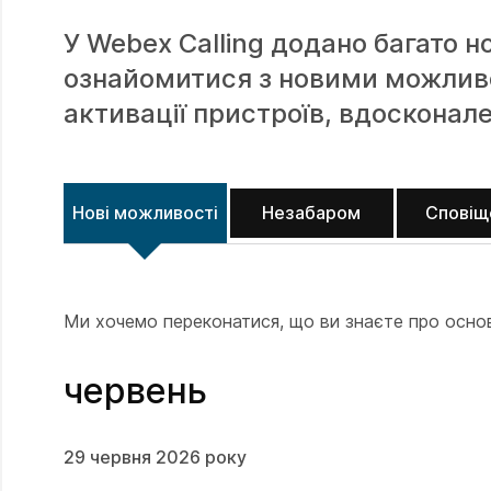
У Webex Calling додано багато н
ознайомитися з новими можливо
активації пристроїв, вдосконал
Нові можливості
Незабаром
Сповіщ
Ми хочемо переконатися, що ви знаєте про основн
червень
29 червня 2026 року