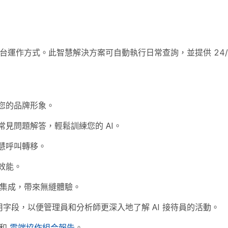
改變您的前台運作方式。此智慧解決方案可自動執行日常查詢，並提供 24
您的品牌形象。
常見問題解答，輕鬆訓練您的 AI。
慧呼叫轉移。
效能。
TN 完全集成，帶來無縫體驗。
用字段，以便管理員和分析師更深入地了解 AI 接待員的活動。
和
雲端協作組合報告
。