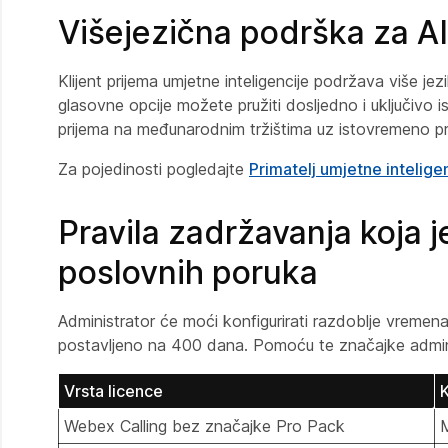
Višejezična podrška za AI
Klijent prijema umjetne inteligencije podržava više 
glasovne opcije možete pružiti dosljedno i uključivo 
prijema na međunarodnim tržištima uz istovremeno pri
Za pojedinosti pogledajte
Primatelj umjetne intelige
Pravila zadržavanja koja j
poslovnih poruka
Administrator će moći konfigurirati razdoblje vreme
postavljeno na 400 dana. Pomoću te značajke admini
Vrsta licence
K
Webex Calling bez značajke Pro Pack