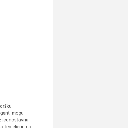
odršku
agenti mogu
Uz jednostavnu
ana temeljene na