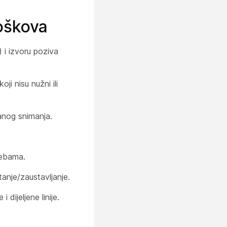
roškova
) i izvoru poziva
i nisu nužni ili
anog snimanja.
rebama.
anje/zaustavljanje.
 dijeljene linije.