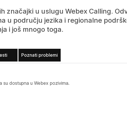
h značajki u uslugu Webex Calling. Odv
 u području jezika i regionalne podrške
ja i još mnogo toga.
esti
Poznati problemi
koja su dostupna u Webex pozivima.