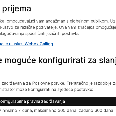
 prijema
jezika, omogućavajući vam angažman s globalnom publikom. Uz 
iskustvo za različite pozivatelje. Ova vam značajka omogućuje
lagođavanje specifičnih jezičnih postavki.
ncije u usluzi Webex Calling
e moguće konfigurirati za slan
na zadržavanja za Poslovne poruke. Trenutačno je razdoblje 
strator može konfigurirati na sljedeće postavke:
onfigurabilna pravila zadržavanja
Minimalno 7 dana, maksimalno 360 dana, zadano 360 dana