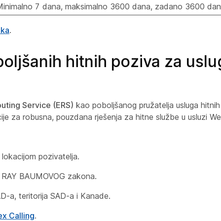
Minimalno 7 dana, maksimalno 3600 dana, zadano 3600 da
uka
.
boljšanih hitnih poziva za us
uting Service (ERS)
kao poboljšanog pružatelja usluga hitni
cije za robusna, pouzdana rješenja za hitne službe u usluzi We
lokacijom pozivatelja.
na i RAY BAUMOVOG zakona.
-a, teritorija SAD-a i Kanade.
ex Calling
.