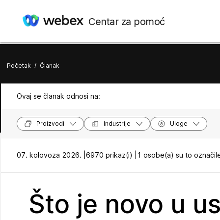
Centar za pomoć
Početak
/
Članak
Ovaj se članak odnosi na:
Proizvodi
Industrije
Uloge
07. kolovoza 2026. |
6970 prikaz(i) |
1 osobe(a) su to označil
Što je novo u u