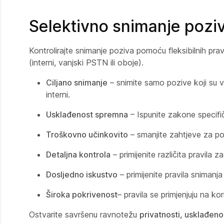
Selektivno snimanje poziv
Kontrolirajte snimanje poziva pomoću fleksibilnih pravi
(interni, vanjski PSTN ili oboje).
Ciljano snimanje
– snimite samo pozive koji su va
interni.
Usklađenost spremna
– Ispunite zakone specifi
Troškovno učinkovito
– smanjite zahtjeve za po
Detaljna kontrola
– primijenite različita pravil
Dosljedno iskustvo
– primijenite pravila sniman
Široka pokrivenost
– pravila se primjenjuju na kor
Ostvarite savršenu ravnotežu
privatnosti, usklađenos