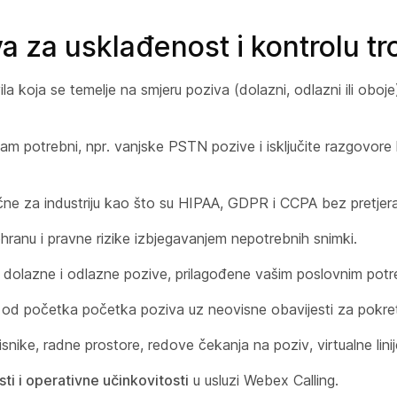
a za usklađenost i kontrolu t
la koja se temelje na smjeru poziva (dolazni, odlazni ili oboje
m potrebni, npr. vanjske PSTN pozive i isključite razgovore koj
čne za industriju kao što su HIPAA, GDPR i CCPA bez pretjer
hranu i pravne rizike izbjegavanjem nepotrebnih snimki.
a za dolazne i odlazne pozive, prilagođene vašim poslovnim pot
ja od početka početka poziva uz neovisne obavijesti za pokret
isnike, radne prostore, redove čekanja na poziv, virtualne linije i
ti i operativne učinkovitosti
u usluzi Webex Calling.