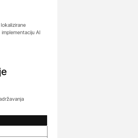
lokalizirane
 implementaciju AI
je
zadržavanja