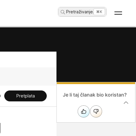
Pretraživanje
...
⌘K
Je li taj članak bio koristan?
Pretplata
g