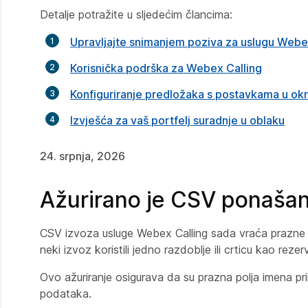
Detalje potražite u sljedećim člancima:
Upravljajte snimanjem poziva za uslugu Webe
Korisnička podrška za Webex Calling
Konfiguriranje predložaka s postavkama u ok
Izvješća za vaš portfelj suradnje u oblaku
24. srpnja, 2026
Ažurirano je CSV ponašan
CSV izvoza usluge Webex Calling sada vraća prazne će
neki izvoz koristili jedno razdoblje ili crticu kao reze
Ovo ažuriranje osigurava da su prazna polja imena pr
podataka.