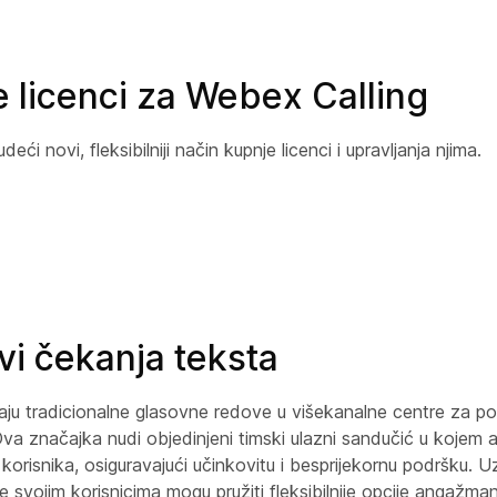
 licenci za Webex Calling
i novi, fleksibilniji način kupnje licenci i upravljanja njima.
vi čekanja teksta
ju tradicionalne glasovne redove u višekanalne centre za p
 značajka nudi objedinjeni timski ulazni sandučić u kojem 
e korisnika, osiguravajući učinkovitu i besprijekornu podršku. 
je svojim korisnicima mogu pružiti fleksibilnije opcije angažm