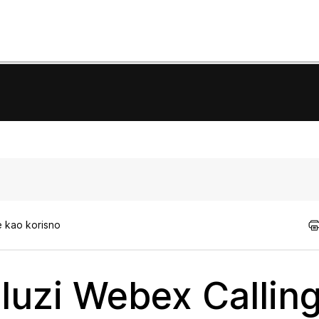
e kao korisno
sluzi Webex Callin