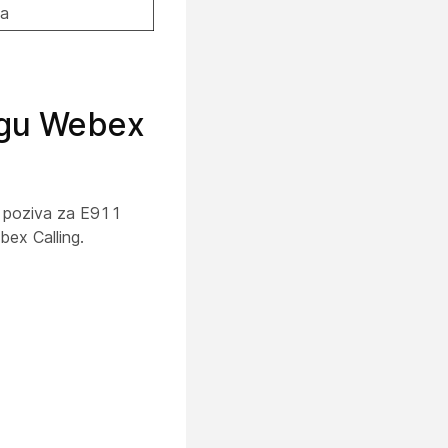
na
lugu Webex
h poziva za E911
bex Calling.