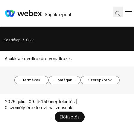
Súgóközpont
Kezdőlap
/
Cikk
A cikk a következőre vonatkozik:
Termékek
Iparágak
Szerepkörök
2026. július 09. |
5159 megtekintés |
0 személy érezte ezt hasznosnak
Előfizetés