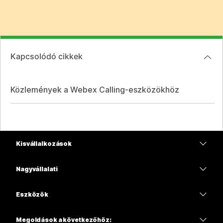
Kapcsolódó cikkek
Közlemények a Webex Calling-eszközökhöz
Kisvállalkozások
Díjszabás
Nagyvállalati
Webex alkalmazás
Webex Suite
Eszközök
Meetings
Calling
Mikrofonos fejhallgatók
Calling
Megoldások a következőhöz: