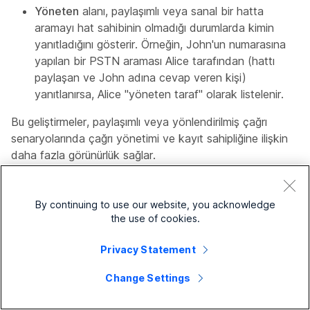
Yöneten
alanı, paylaşımlı veya sanal bir hatta
aramayı hat sahibinin olmadığı durumlarda kimin
yanıtladığını gösterir. Örneğin, John'un numarasına
yapılan bir PSTN araması Alice tarafından (hattı
paylaşan ve John adına cevap veren kişi)
yanıtlanırsa, Alice "yöneten taraf" olarak listelenir.
Bu geliştirmeler, paylaşımlı veya yönlendirilmiş çağrı
senaryolarında çağrı yönetimi ve kayıt sahipliğine ilişkin
daha fazla görünürlük sağlar.
Ayrıntılar için bkz.
Webex Calling için çağrı kaydını
yönetme
.
By continuing to use our website, you acknowledge
the use of cookies.
Uyumluluğu artırmak: eDiscovery'de yerel
Privacy Statement
çağrı kayıtları mevcuttur.
Change Settings
Yerel çağrı kayıtları ve transkriptleri artık eDiscovery
Arama ve Çıkarma kontrol paneline entegre edilmiştir. Bu