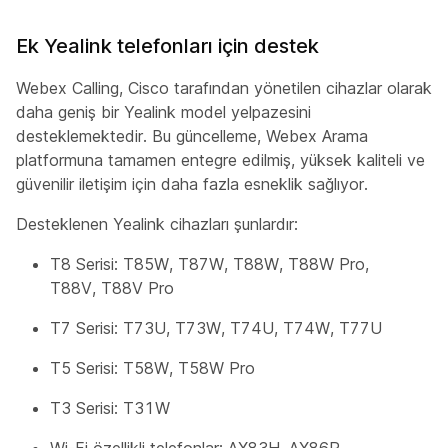
Ek Yealink telefonları için destek
Webex Calling, Cisco tarafından yönetilen cihazlar olarak
daha geniş bir Yealink model yelpazesini
desteklemektedir. Bu güncelleme, Webex Arama
platformuna tamamen entegre edilmiş, yüksek kaliteli ve
güvenilir iletişim için daha fazla esneklik sağlıyor.
Desteklenen Yealink cihazları şunlardır:
T8 Serisi: T85W, T87W, T88W, T88W Pro,
T88V, T88V Pro
T7 Serisi: T73U, T73W, T74U, T74W, T77U
T5 Serisi: T58W, T58W Pro
T3 Serisi: T31W