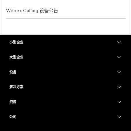
Webex Calling 设备公告
小型企业
定价
大型企业
Webex 应用程序
Webex Suite
设备
Meetings
Calling
头戴式耳机
Calling
解决方案
Meetings
摄像头
教育
消息传递
消息传递
资源
Desk 系列
医疗保健
屏幕共享
下载
Slido
Room 系列
公司
政府
加入测试会议
Webinars
Cisco
Board 系列