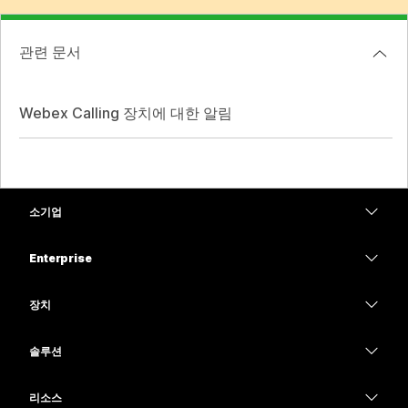
관련 문서
Webex Calling 장치에 대한 알림
소기업
가격
Enterprise
Webex 앱
Webex Suite
장치
Meetings
Calling
헤드셋
Calling
솔루션
Meetings
카메라
교육
메시징
메시징
리소스
Desk 시리즈