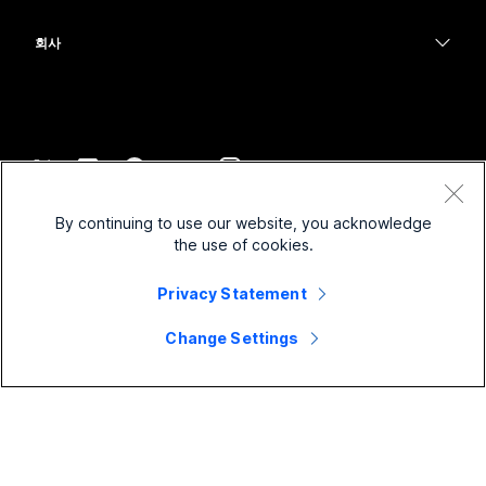
의료 서비스
화면 공유
다운로드
Slido
Room 시리즈
회사
정부
테스트 미팅 참여하기
Webinars
Cisco
Board 시리즈
재무
온라인 학습
이벤트
지원 연락처
전화 시리즈
스포츠 및 엔터테인먼트
통합
Contact Center
영업팀에 문의
보조 프로그램
최전선
접근성
CPaaS
약관 및 조건
Webex Blog
By continuing to use our website, you acknowledge
비영리
개인 정보 보호 정책
포용성
보안
the use of cookies.
Webex 사고적 리더십
쿠키
스타트업
실시간 및 주문형 웨비나
Control Hub
Privacy Statement
Webex Merch 스토어
등록 상표
하이브리드 작업
Webex 커뮤니티
©
2026
Cisco 및/또는 관련 제휴. All rights reserved.
경력
Change Settings
Webex 개발자
뉴스 및 혁신