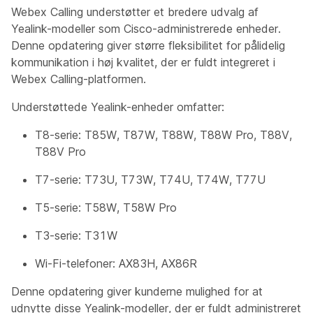
Webex Calling understøtter et bredere udvalg af
Yealink-modeller som Cisco-administrerede enheder.
Denne opdatering giver større fleksibilitet for pålidelig
kommunikation i høj kvalitet, der er fuldt integreret i
Webex Calling-platformen.
Understøttede Yealink-enheder omfatter:
T8-serie: T85W, T87W, T88W, T88W Pro, T88V,
T88V Pro
T7-serie: T73U, T73W, T74U, T74W, T77U
T5-serie: T58W, T58W Pro
T3-serie: T31W
Wi-Fi-telefoner: AX83H, AX86R
Denne opdatering giver kunderne mulighed for at
udnytte disse Yealink-modeller, der er fuldt administreret