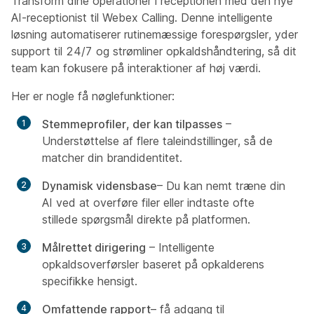
Transform dine operationer i receptionen med den nye
AI-receptionist til Webex Calling. Denne intelligente
løsning automatiserer rutinemæssige forespørgsler, yder
support til 24/7 og strømliner opkaldshåndtering, så dit
team kan fokusere på interaktioner af høj værdi.
Her er nogle få nøglefunktioner:
Stemmeprofiler, der kan tilpasses
–
Understøttelse af flere taleindstillinger, så de
matcher din brandidentitet.
Dynamisk vidensbase
– Du kan nemt træne din
AI ved at overføre filer eller indtaste ofte
stillede spørgsmål direkte på platformen.
Målrettet dirigering
– Intelligente
opkaldsoverførsler baseret på opkalderens
specifikke hensigt.
Omfattende rapport
– få adgang til