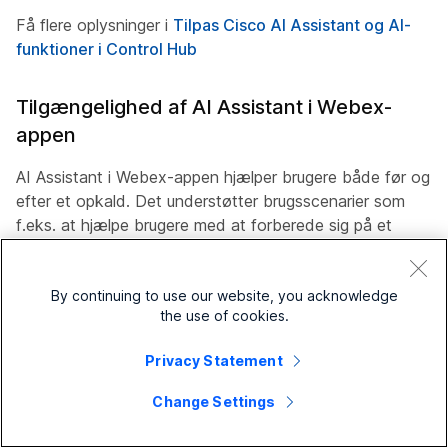
Få flere oplysninger i
Tilpas Cisco AI Assistant og AI-
funktioner i Control Hub
Tilgængelighed af AI Assistant i Webex-
appen
AI Assistant i Webex-appen hjælper brugere både før og
efter et opkald. Det understøtter brugsscenarier som
f.eks. at hjælpe brugere med at forberede sig på et
udgående opkald, besvare spørgsmål om specifikke
emner eller besvare forespørgsler på naturlige sprog.
By continuing to use our website, you acknowledge
AI Assistant får adgang til både Webex-kilder som f.eks.
the use of cookies.
opkalds-, møde-, meddelelsesdata og eksterne kilder,
hvis de er konfigureret af en administrator i Control Hub,
Privacy Statement
for at besvare dine spørgsmål.
Change Settings
Se
Afspil en Webex-opkaldsoptagelse med en afskrift