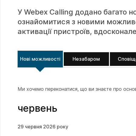
У Webex Calling додано багато н
ознайомитися з новими можливо
активації пристроїв, вдосконал
Нові можливості
Незабаром
Сповіщ
Ми хочемо переконатися, що ви знаєте про основн
червень
29 червня 2026 року