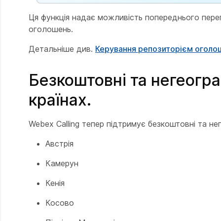
Ця функція надає можливість попереднього перег
оголошень.
Детальніше див.
Керування репозиторієм оголо
Безкоштовні та негеогра
країнах.
Webex Calling тепер підтримує безкоштовні та нег
Австрія
Камерун
Кенія
Косово