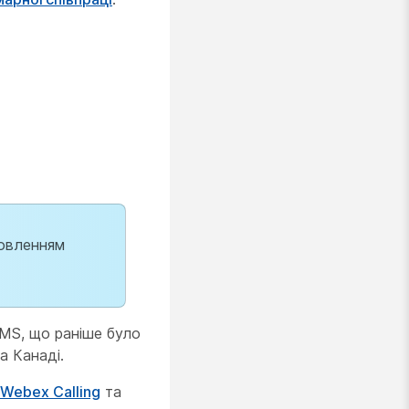
новленням
SMS, що раніше було
а Канаді.
Webex Calling
та