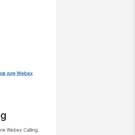
рів для Webex
ng
я Webex Calling.