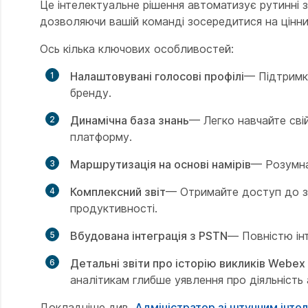
Це інтелектуальне рішення автоматизує рутинні з
дозволяючи вашій команді зосередитися на цінни
Ось кілька ключових особливостей:
Налаштовувані голосові профілі
— Підтримка
бренду.
Динамічна база знань
— Легко навчайте сві
платформу.
Маршрутизація на основі намірів
— Розумна
Комплексний звіт
— Отримайте доступ до зв
продуктивності.
Вбудована інтеграція з PSTN
— Повністю інт
Детальні звіти про історію викликів Webex 
аналітикам глибше уявлення про діяльність 
Докладніше див.
Адміністратор зі штучним інте