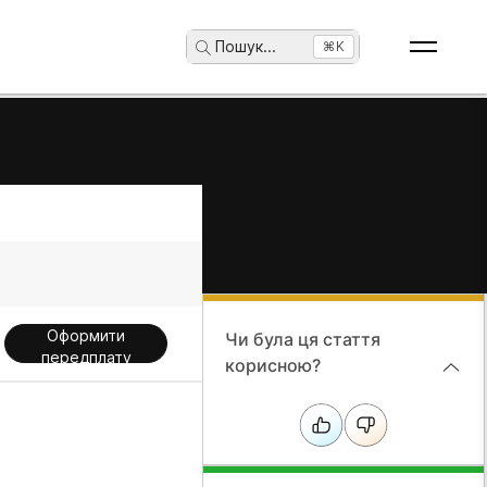
Пошук
...
⌘K
Оформити
Чи була ця стаття
передплату
корисною?