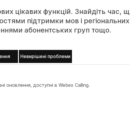
ових цікавих функцій. Знайдіть час, 
стями підтримки мов і регіональних 
еннями абонентських груп тощо.
ення
Невирішені проблеми
і оновлення, доступні в Webex Calling.