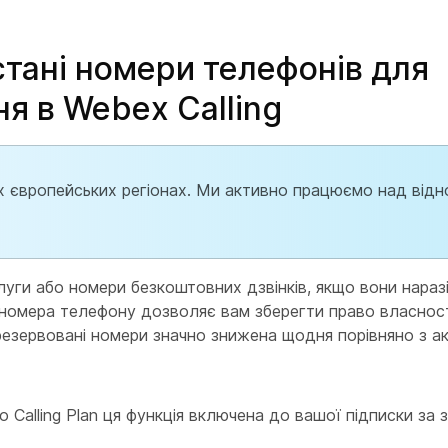
тані номери телефонів для
я в Webex Calling
их європейських регіонах. Ми активно працюємо над від
ги або номери безкоштовних дзвінків, якщо вони наразі
 номера телефону дозволяє вам зберегти право власност
зарезервовані номери значно знижена щодня порівняно з 
o Calling Plan ця функція включена до вашої підписки за