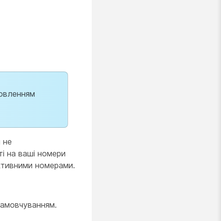
новленням
 не
і на ваші номери
активними номерами.
 замовчуванням.