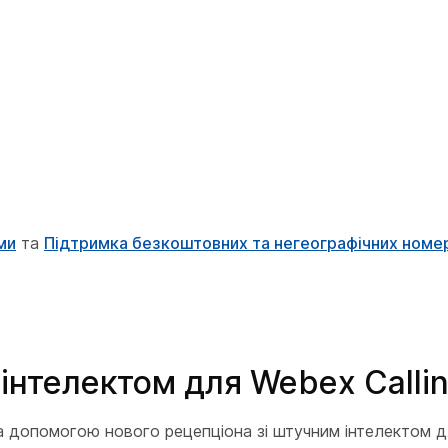
ми
та
Підтримка безкоштовних та негеографічних номе
інтелектом для Webex Calli
а допомогою нового рецепціона зі штучним інтелектом дл