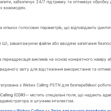
апити, забезпечує 24/7 підтримку та оптимізує обробку д
х взаємодіях.
 кількох голосових параметрів, що відповідають іденти
й ШІ, завантажуючи файли або вводячи запитання безпо
 переадресація викликів на основі конкретного наміру а
еденого звіту для відстеження використання та оптиміз
егрована з Webex Calling PSTN для безперебійної роботи
Calling (CDR)
— містить спеціальні поля, що надають адм
адміністратора зі штучним інтелектом.
лектом у Webex Calling
та
Звіти для вашого портфоліо хм