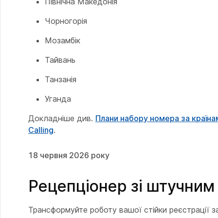
Північна Македонія
Чорногорія
Мозамбік
Тайвань
Танзанія
Уганда
Докладніше див.
Плани набору номера за країна
Calling
.
18 червня 2026 року
Рецепціонер зі штучним 
Трансформуйте роботу вашої стійки реєстрації з