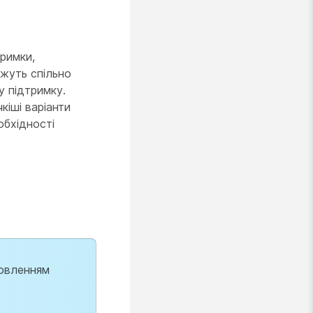
тримки,
ожуть спільно
у підтримку.
кіші варіанти
обхідності
новленням