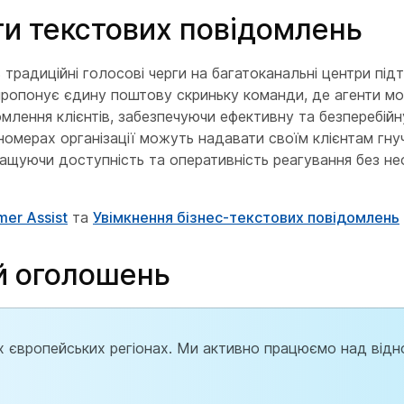
ги текстових повідомлень
 традиційні голосові черги на багатоканальні центри під
 пропонує єдину поштову скриньку команди, де агенти м
омлення клієнтів, забезпечуючи ефективну та безперебійн
номерах організації можуть надавати своїм клієнтам гнуч
ращуючи доступність та оперативність реагування без не
mer Assist
та
Увімкнення бізнес-текстових повідомлень
й оголошень
их європейських регіонах. Ми активно працюємо над від