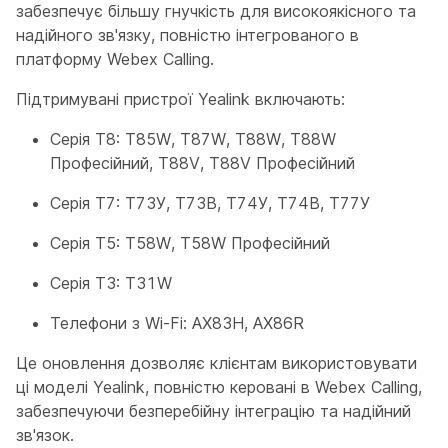
забезпечує більшу гнучкість для високоякісного та
надійного зв'язку, повністю інтегрованого в
платформу Webex Calling.
Підтримувані пристрої Yealink включають:
Серія T8: T85W, T87W, T88W, T88W
Професійний, T88V, T88V Професійний
Серія T7: Т73У, Т73В, Т74У, Т74В, Т77У
Серія T5: T58W, T58W Професійний
Серія T3: T31W
Телефони з Wi-Fi: AX83H, AX86R
Це оновлення дозволяє клієнтам використовувати
ці моделі Yealink, повністю керовані в Webex Calling,
забезпечуючи безперебійну інтеграцію та надійний
зв'язок.