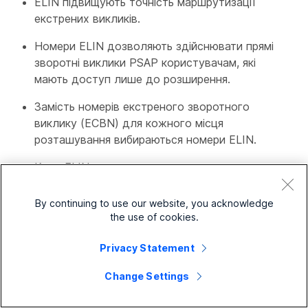
ELIN підвищують точність маршрутизації
екстрених викликів.
Номери ELIN дозволяють здійснювати прямі
зворотні виклики PSAP користувачам, які
мають доступ лише до розширення.
Замість номерів екстреного зворотного
виклику (ECBN) для кожного місця
розташування вибираються номери ELIN.
Коли ELIN використовується для екстреного
виклику, зворотні виклики на ELIN
автоматично перенаправляються до
By continuing to use our website, you acknowledge
користувача, який здійснив виклик.
the use of cookies.
Докладніше див.
Налаштування ELIN для Webex
Privacy Statement
Calling
та
Звіти для вашого портфоліо хмарної
співпраці
Change Settings