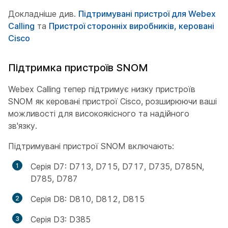
Докладніше див.
Підтримувані пристрої для Webex
Calling
та
Пристрої сторонніх виробників, керовані
Cisco
Підтримка пристроїв SNOM
Webex Calling тепер підтримує низку пристроїв
SNOM як керовані пристрої Cisco, розширюючи ваші
можливості для високоякісного та надійного
зв'язку.
Підтримувані пристрої SNOM включають:
Серія D7: D713, D715, D717, D735, D785N,
D785, D787
Серія D8: D810, D812, D815
Серія D3: D385